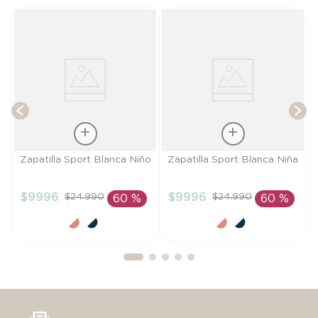
a
T
Talla
Talla
Zapatilla Sport Blanca Niño
Zapatilla Sport Blanca Niña
29
25
$
9996
$
9996
$
24
.
990
$
24
.
990
60 %
60 %
AÑADIR AL
AÑADIR AL
CARRITO
CARRITO