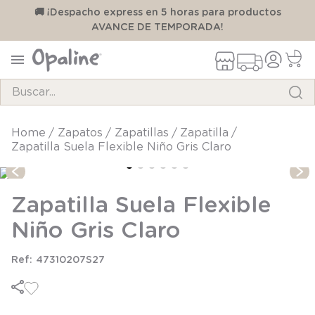
00
🚚 ¡Despacho express en 5 horas para productos
AVANCE DE TEMPORADA!
Buscar...
TÉRMINOS MÁS BUSCADOS
zapatos
zapatillas
zapatilla
Zapatilla Suela Flexible Niño Gris Claro
1
.
pijama
2
.
calcetines
Zapatilla Suela Flexible
3
.
zapatillas
Niño Gris Claro
4
.
body
5
.
manta
47310207S27
6
.
panty
7
.
niña