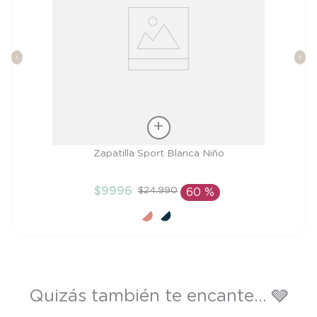
Talla
Zapatilla Sport Blanca Niño
29
$
9996
$
24
.
990
60 %
AÑADIR AL CARRITO
Quizás también te encante... 🩶