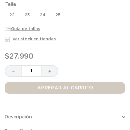
Talla
8
.
saco
9
.
saco dormir
22
23
24
25
10
.
poleron
Guía de tallas
Ver stock en tiendas
$
27
.
990
－
＋
AGREGAR AL CARRITO
Descripción