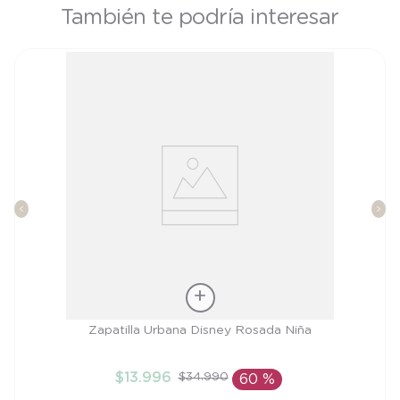
También te podría interesar
Talla
Zapatilla Urbana Disney Rosada Niña
21
$
13
.
996
$
34
.
990
60 %
AÑADIR AL CARRITO