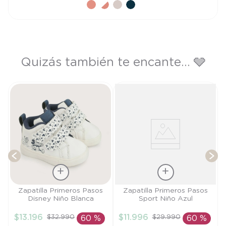
Quizás también te encante... 🩶
a
T
Talla
Talla
Zapatilla Primeros Pasos
Zapatilla Primeros Pasos
Disney Niño Blanca
Sport Niño Azul
21
18
$
13
.
196
$
11
.
996
$
32
.
990
$
29
.
990
60 %
60 %
AÑADIR AL
AÑADIR AL