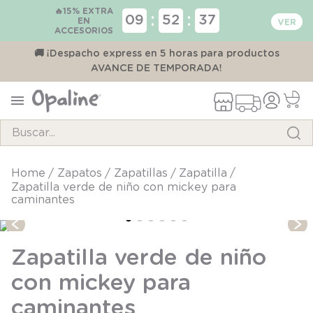
🔥15% EXTRA
:
:
09
52
37
EN
ACCESORIOS
00
🚚 ¡Despacho express en 5 horas para productos
AVANCE DE TEMPORADA!
Buscar...
TÉRMINOS MÁS BUSCADOS
zapatos
zapatillas
zapatilla
Zapatilla verde de niño con mickey para
1
.
pijama
caminantes
2
.
calcetines
3
.
zapatillas
Zapatilla verde de niño
4
.
body
con mickey para
5
.
panty
caminantes