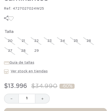
6
.
manta
4727027024W25
7
.
niña
8
.
saco dormir
9
.
saco
Talla
10
.
zapatillas niño
20
21
22
23
24
25
26
27
28
29
Guía de tallas
Ver stock en tiendas
$
13
.
996
$
34
.
990
-
60%
－
＋