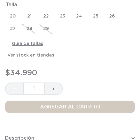
Talla
8
.
saco
9
.
saco dormir
20
21
22
23
24
25
26
10
.
accesorios
27
28
29
Guía de tallas
Ver stock en tiendas
$
34
.
990
－
＋
AGREGAR AL CARRITO
Descripción