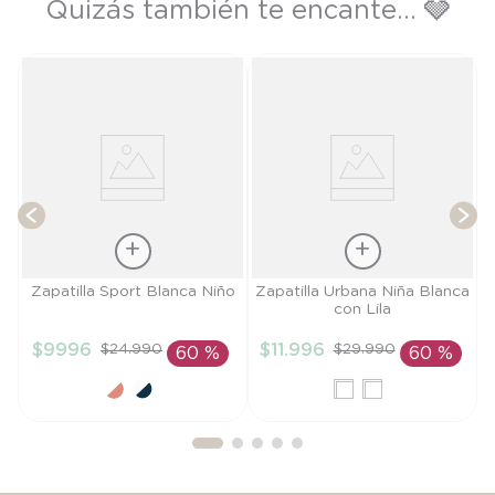
Quizás también te encante... 🩶
T
Talla
Talla
Zapatilla Sport Blanca Niño
Zapatilla Urbana Niña Blanca
con Lila
29
28
$
9996
$
11
.
996
$
24
.
990
$
29
.
990
60 %
60 %
AÑADIR AL
AÑADIR AL
CARRITO
CARRITO