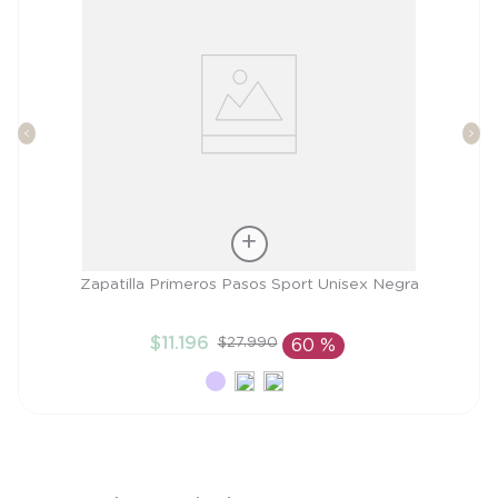
Talla
Zapatilla Primeros Pasos Sport Unisex Negra
20
$
11
.
196
$
27
.
990
60 %
AÑADIR AL CARRITO