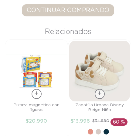
9
.
saco dormir
CONTINUAR COMPRANDO
10
.
poleron
Relacionados
Talla
Talla
Pizarra magnetica con
Zapatilla Urbana Disney
figuras
Beige Niño
TU
27
$
20
.
990
$
13
.
996
$
34
.
990
60 %
AÑADIR AL
AÑADIR AL
CARRITO
CARRITO