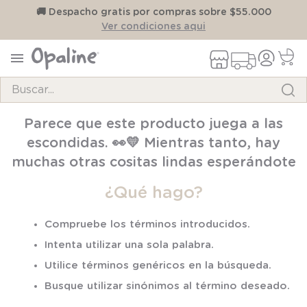
on
🚚 Despacho gratis por compras sobre $55.000
Ver condiciones aqui
Buscar...
TÉRMINOS MÁS BUSCADOS
Parece que este producto juega a las
1
.
pijama
escondidas. 👀💛 Mientras tanto, hay
2
.
calcetines
muchas otras cositas lindas esperándote
3
.
zapatillas
¿Qué hago?
4
.
body
Compruebe los términos introducidos.
5
.
manta
Intenta utilizar una sola palabra.
6
.
panty
Utilice términos genéricos en la búsqueda.
7
.
niña
Busque utilizar sinónimos al término deseado.
8
.
saco