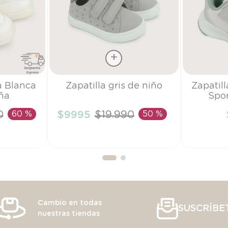
Talla
Talla
a Blanca
Zapatilla gris de niño
Zapatil
ña
Spor
27
18
0
60 %
$
9995
$
19
.
990
50 %
RRITO
AÑADIR AL CARRITO
AÑAD
Cambio en todas
SUSCRÍBE
nuestras tiendas