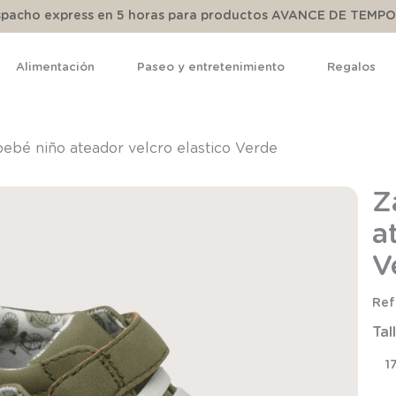
espacho express en 5 horas para productos AVANCE DE TEMP
Alimentación
Paseo y entretenimiento
Regalos
TÉRMINOS MÁS BUSCADOS
1
.
pijama
bebé niño ateador velcro elastico Verde
2
.
calcetines
Z
3
.
zapatillas
a
4
.
body
V
5
.
manta
6
.
panty
Tal
7
.
niña
8
.
saco dormir
1