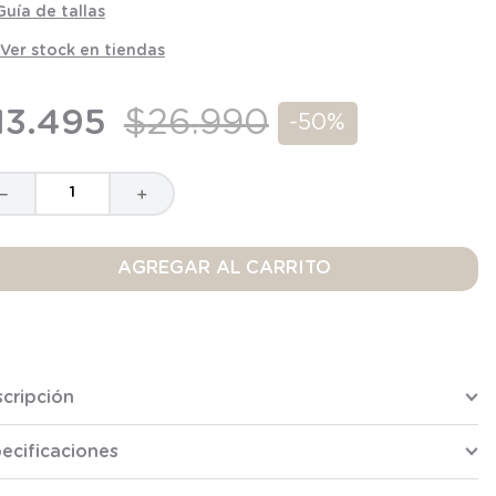
Guía de tallas
Ver stock en tiendas
13
.
495
$
26
.
990
-
50%
－
＋
AGREGAR AL CARRITO
cripción
ecificaciones