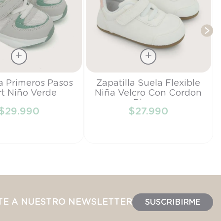
Talla
la Primeros Pasos
Zapatilla Suela Flexible
t Niño Verde
Niña Velcro Con Cordon
18
Blanco
$
29
.
990
$
27
.
990
IR AL CARRITO
AÑADIR AL CARRITO
TE A NUESTRO NEWSLETTER
SUSCRIBIRME