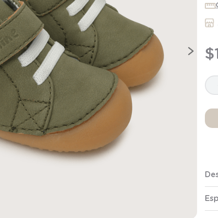
9
.
saco
10
.
zapatillas niño
$
Des
Esp