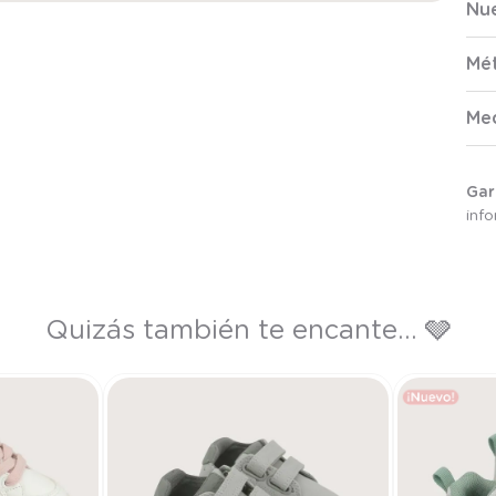
Nue
Mé
Me
Gar
inf
Quizás también te encante... 🩶