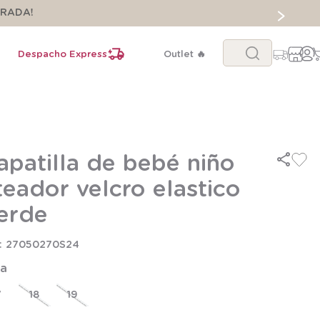
ORADA!
Buscar...
Despacho Express
Outlet 🔥
apatilla de bebé niño
teador velcro elastico
erde
27050270S24
la
7
18
19