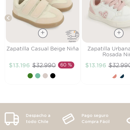
Talla
Talla
Zapatilla Casual Beige Niña
Zapatilla Urban
Rosada Ni
24
22
$
13
.
196
$
32
.
990
60 %
$
13
.
196
$
32
.
99
AÑADIR AL CARRITO
AÑADIR AL CA
Despacho a
Pago seguro
todo Chile
Compra Fácil