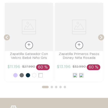
es
T
Talla
Talla
Zapatilla Gateador Con
Zapatilla Primeros Pasos
Velcro Bebé Niño Gris
Disney Niña Rosada
17
19
$
11
.
196
$
13
.
196
$
27
.
990
$
32
.
990
60 %
60 %
AÑADIR AL
AÑADIR AL
CARRITO
CARRITO