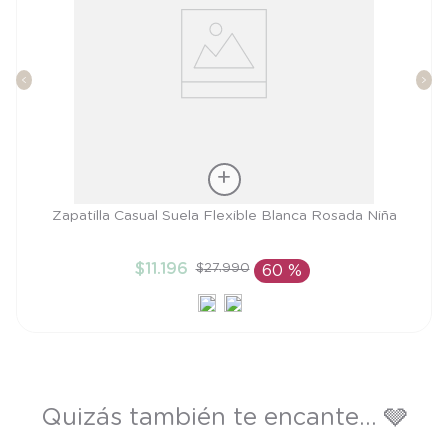
Talla
Zapatilla Casual Suela Flexible Blanca Rosada Niña
23
$
11
.
196
$
27
.
990
60 %
AÑADIR AL CARRITO
Quizás también te encante... 🩶