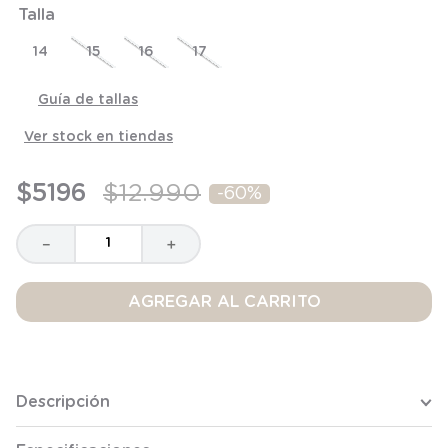
Talla
8
.
saco
9
.
saco dormir
14
15
16
17
10
.
accesorios
Guía de tallas
Ver stock en tiendas
$
5196
$
12
.
990
-
60%
－
＋
AGREGAR AL CARRITO
Descripción