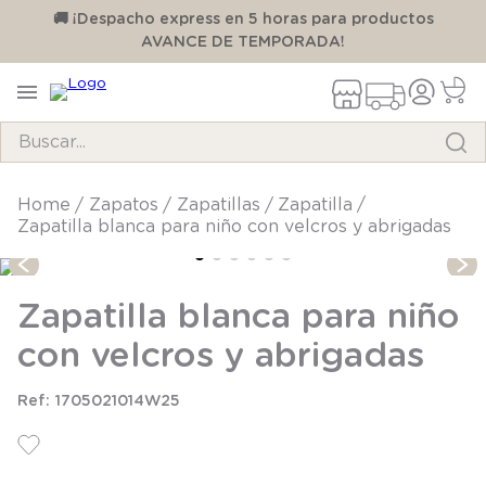
00
🚚 ¡Despacho express en 5 horas para productos
AVANCE DE TEMPORADA!
Buscar...
TÉRMINOS MÁS BUSCADOS
zapatos
zapatillas
zapatilla
Zapatilla blanca para niño con velcros y abrigadas
1
.
pijama
2
.
calcetines
Zapatilla blanca para niño
3
.
zapatillas
con velcros y abrigadas
4
.
body
5
.
manta
1705021014W25
6
.
panty
7
.
niña