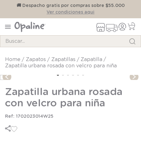
on
🚚 Despacho gratis por compras sobre $55.000
Ver condiciones aqui
Buscar...
TÉRMINOS MÁS BUSCADOS
zapatos
zapatillas
zapatilla
1
.
pijama
Zapatilla urbana rosada con velcro para niña
2
.
calcetines
3
.
zapatillas
Zapatilla urbana rosada
4
.
body
con velcro para niña
5
.
manta
1702023014W25
6
.
panty
7
.
niña
8
.
saco dormir