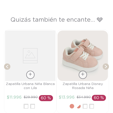
Quizás también te encante... 🩶
s
T
Talla
Talla
Zapatilla Urbana Niña Blanca
Zapatilla Urbana Disney
con Lila
Rosada Niña
28
21
$
11
.
996
$
13
.
996
$
29
.
990
$
34
.
990
60 %
60 %
AÑADIR AL
AÑADIR AL
CARRITO
CARRITO