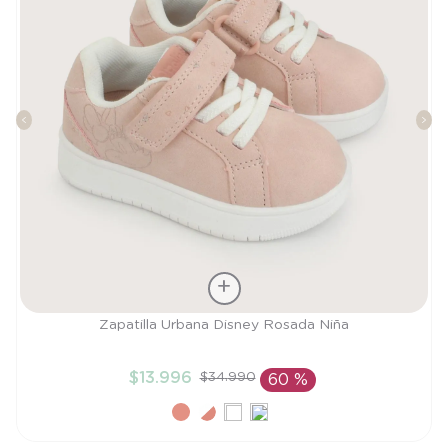
Talla
Zapatilla Urbana Disney Rosada Niña
21
$
13
.
996
$
34
.
990
60 %
AÑADIR AL CARRITO