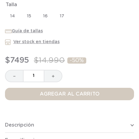
Talla
9
.
saco
14
15
16
17
10
.
poleron
Guía de tallas
Ver stock en tiendas
$
7495
$
14
.
990
-
50%
－
＋
AGREGAR AL CARRITO
Descripción