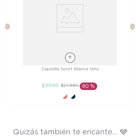
Talla
Zapatilla Sport Blanca Niño
29
$
9996
$
24
.
990
60 %
AÑADIR AL CARRITO
Quizás también te encante... 🩶