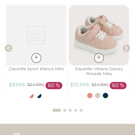
n
F
T
Talla
Talla
Zapatilla Sport Blanca Niño
Zapatilla Urbana Disney
Rosada Niña
29
21
$
9996
$
13
.
996
$
24
.
990
$
34
.
990
60 %
60 %
AÑADIR AL
AÑADIR AL
CARRITO
CARRITO