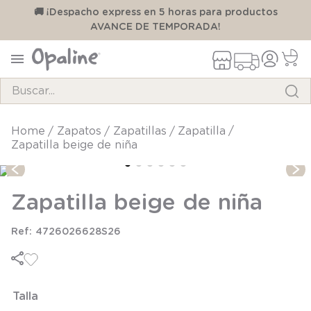
00
🚚 ¡Despacho express en 5 horas para productos
AVANCE DE TEMPORADA!
Buscar...
TÉRMINOS MÁS BUSCADOS
zapatos
zapatillas
zapatilla
Zapatilla beige de niña
1
.
pijama
2
.
calcetines
Zapatilla beige de niña
3
.
zapatillas
4
.
body
4726026628S26
5
.
manta
6
.
panty
Talla
7
.
niña