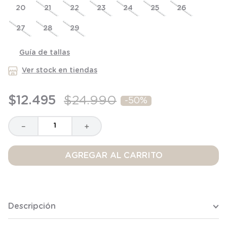
20
8
.
saco
21
22
23
24
25
26
9
.
saco dormir
27
28
29
10
.
poleron
Guía de tallas
Ver stock en tiendas
$
12
.
495
$
24
.
990
-
50%
－
＋
AGREGAR AL CARRITO
Descripción