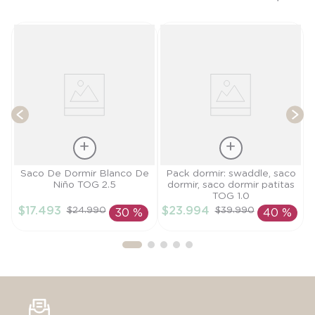
OG
T
$
Talla
Talla
Saco De Dormir Blanco De
Pack dormir: swaddle, saco
Niño TOG 2.5
dormir, saco dormir patitas
S
TU
TOG 1.0
$
17
.
493
$
23
.
994
$
24
.
990
$
39
.
990
30 %
40 %
AÑADIR AL
AÑADIR AL
CARRITO
CARRITO