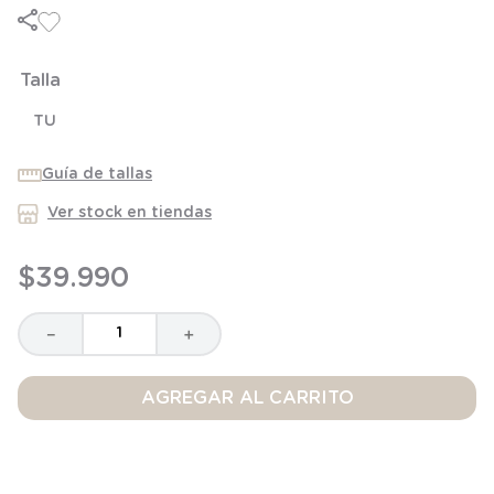
8
.
saco dormir
9
.
saco
Talla
10
.
zapatillas niño
TU
Guía de tallas
Ver stock en tiendas
$
39
.
990
－
＋
AGREGAR AL CARRITO