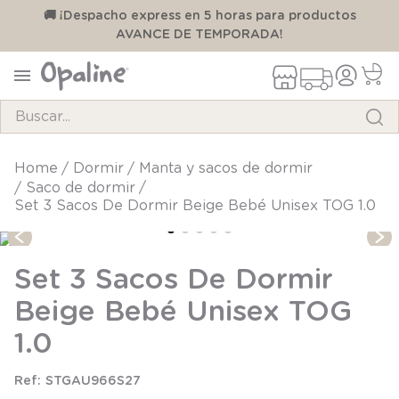
00
🚚 ¡Despacho express en 5 horas para productos
AVANCE DE TEMPORADA!
Buscar...
TÉRMINOS MÁS BUSCADOS
dormir
manta y sacos de dormir
saco de dormir
1
.
pijama
Set 3 Sacos De Dormir Beige Bebé Unisex TOG 1.0
2
.
calcetines
3
.
zapatillas
Set 3 Sacos De Dormir
4
.
body
Beige Bebé Unisex TOG
5
.
panty
1.0
6
.
manta
STGAU966S27
7
.
niña