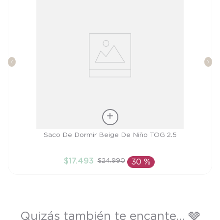
Talla
Saco De Dormir Beige De Niño TOG 2.5
M
$
17
.
493
$
24
.
990
30 %
AÑADIR AL CARRITO
Quizás también te encante... 🩶