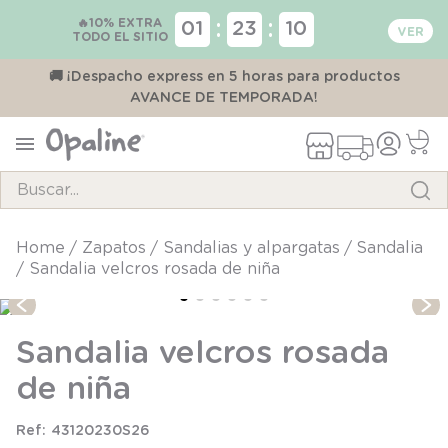
🔥10% EXTRA
:
:
01
23
10
TODO EL SITIO
00
🚚 ¡Despacho express en 5 horas para productos
AVANCE DE TEMPORADA!
Buscar...
TÉRMINOS MÁS BUSCADOS
zapatos
sandalias y alpargatas
sandalia
Sandalia velcros rosada de niña
1
.
pijama
2
.
calcetines
Sandalia velcros rosada
3
.
zapatillas
de niña
4
.
body
5
.
manta
43120230S26