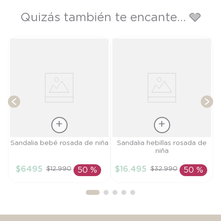
Quizás también te encante... 🩶
e
T
Talla
Talla
Sandalia bebé rosada de niña
Sandalia hebillas rosada de
niña
15
24
$
6495
$
16
.
495
$
12
.
990
$
32
.
990
50 %
50 %
AÑADIR AL
AÑADIR AL
CARRITO
CARRITO