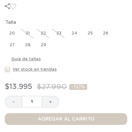
6
.
panty
7
.
niña
Talla
8
.
saco dormir
9
.
saco
20
21
22
23
24
25
26
10
.
zapatillas niño
27
28
29
Guía de tallas
Ver stock en tiendas
$
13
.
995
$
27
.
990
-
50%
－
＋
AGREGAR AL CARRITO