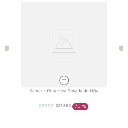
Talla
Sandalia Deportiva Rosada de Niña
26
$
8397
$
27
.
990
70 %
AÑADIR AL CARRITO