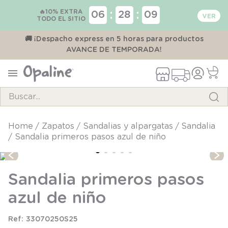
🔥10% EXTRA
:
:
06
28
09
TODO EL SITIO
00
🚚 ¡Despacho express en 5 horas para productos
AVANCE DE TEMPORADA!
Buscar...
TÉRMINOS MÁS BUSCADOS
zapatos
sandalias y alpargatas
sandalia
Sandalia primeros pasos azul de niño
1
.
pijama
2
.
calcetines
Sandalia primeros pasos
3
.
zapatillas
azul de niño
4
.
body
5
.
manta
33070250S25