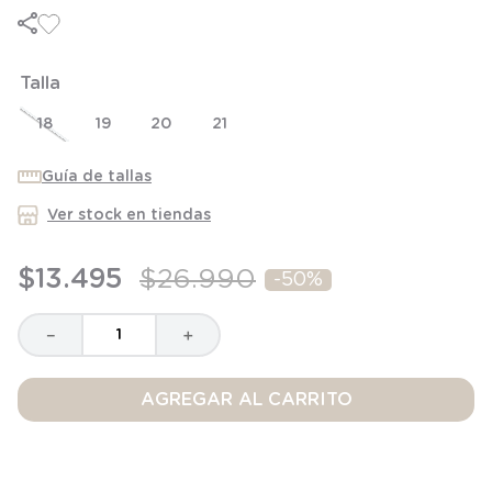
6
.
panty
7
.
niña
Talla
8
.
saco dormir
9
.
saco
18
19
20
21
10
.
zapatillas niño
Guía de tallas
Ver stock en tiendas
$
13
.
495
$
26
.
990
-
50%
－
＋
AGREGAR AL CARRITO