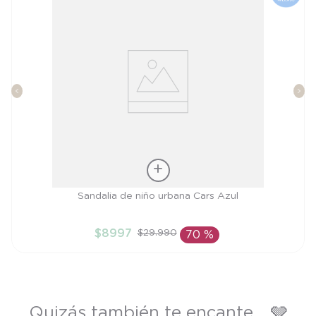
Talla
Sandalia de niño urbana Cars Azul
27
$
8997
$
29
.
990
70 %
AÑADIR AL CARRITO
Quizás también te encante... 🩶