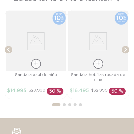
T
Talla
Talla
Sandalia azul de niño
Sandalia hebillas rosada de
niña
28
24
$
14
.
995
$
16
.
495
$
29
.
990
$
32
.
990
50 %
50 %
AÑADIR AL
AÑADIR AL
CARRITO
CARRITO