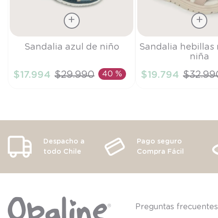
Talla
Talla
Sandalia azul de niño
Sandalia hebillas
niña
28
24
$
17
.
994
$
29
.
990
40 %
$
19
.
794
$
32
.
99
AÑADIR AL CARRITO
AÑADIR AL CA
Despacho a
Pago seguro
todo Chile
Compra Fácil
Preguntas frecuente