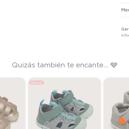
Me
Gar
inf
Quizás también te encante... 🩶