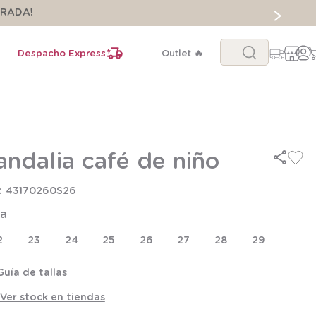
ORADA!
Buscar...
Despacho Express
Outlet 🔥
andalia café de niño
43170260S26
la
2
23
24
25
26
27
28
29
Guía de tallas
Ver stock en tiendas