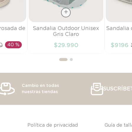
Talla
Talla
 rosada de
Sandalia Outdoor Unisex
Sandalia 
Gris Claro
22
18
0
40 %
$
29
.
990
$
9196
RRITO
AÑADIR AL CARRITO
AÑAD
Cambio en todas
SUSCRÍBE
nuestras tiendas
s
Política de privacidad
Guía de tal