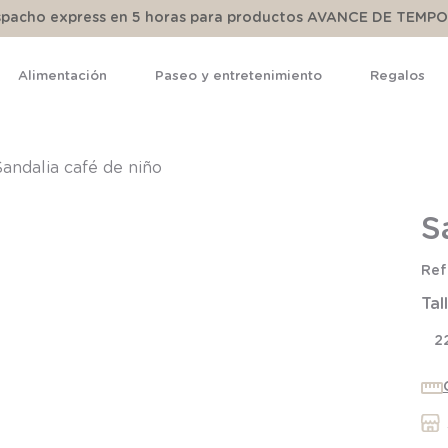
espacho express en 5 horas para productos AVANCE DE TEMP
Alimentación
Paseo y entretenimiento
Regalos
TÉRMINOS MÁS BUSCADOS
1
.
pijama
Sandalia café de niño
2
.
calcetines
S
3
.
zapatillas
4
.
body
Tal
5
.
manta
2
6
.
panty
7
.
niña
8
.
saco dormir