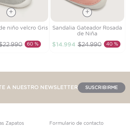
Talla
de niño velcro Gris
Sandalia Gateador Rosada
de Niña
20
$
22
.
990
60 %
$
14
.
994
$
24
.
990
40 %
IR AL CARRITO
AÑADIR AL CARRITO
TE A NUESTRO NEWSLETTER
SUSCRIBIRME
las Zapatos
Formulario de contacto