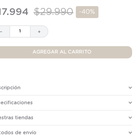
17
.
994
$
29
.
990
-
40%
－
＋
AGREGAR AL CARRITO
cripción
ecificaciones
stras tiendas
todos de envío