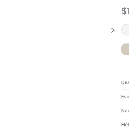
9
.
saco
$
10
.
zapatillas niño
Des
Esp
Nue
Mé