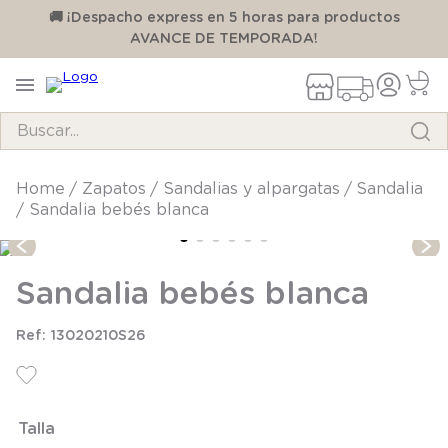
00
🚚 ¡Despacho express en 5 horas para productos
AVANCE DE TEMPORADA!
Buscar...
TÉRMINOS MÁS BUSCADOS
zapatos
sandalias y alpargatas
sandalia
Sandalia bebés blanca
1
.
pijama
2
.
calcetines
Sandalia bebés blanca
3
.
zapatillas
4
.
body
13020210S26
5
.
manta
6
.
panty
Talla
7
.
niña