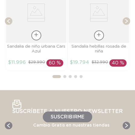
Talla
Talla
Sandalia de niño urbana Cars
Sandalia hebillas rosada de
Azul
niña
27
24
$
11
.
996
$
19
.
794
$
29
.
990
$
32
.
990
60 %
40 %
AÑADIR AL
AÑADIR AL
CARRITO
CARRITO
SUSCRÍBETE A NUESTRO NEWSLETTER
SUSCRIBIRME
Cambio Gratis en nuestras tiendas