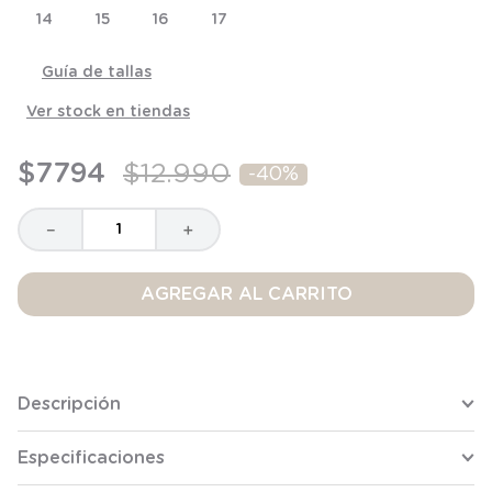
8
.
saco
14
15
16
17
9
.
saco dormir
Guía de tallas
10
.
poleron
Ver stock en tiendas
$
7794
$
12
.
990
-
40%
－
＋
AGREGAR AL CARRITO
Descripción
Especificaciones