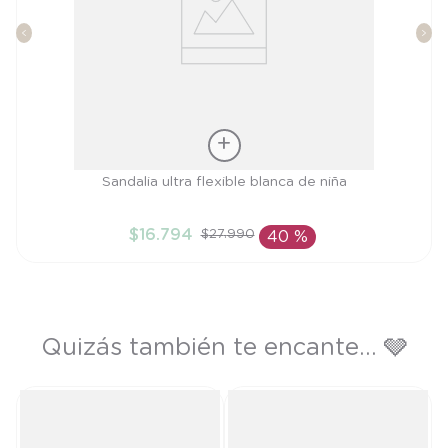
Talla
Sandalia ultra flexible blanca de niña
24
$
16
.
794
$
27
.
990
40 %
AÑADIR AL CARRITO
Quizás también te encante... 🩶
ul
T