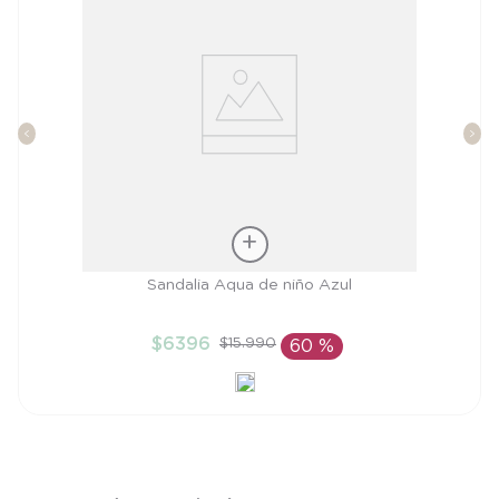
Talla
Sandalia Aqua de niño Azul
28
$
6396
$
15
.
990
60 %
AÑADIR AL CARRITO