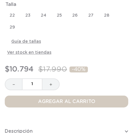
Talla
8
.
saco dormir
9
.
saco
22
23
24
25
26
27
28
10
.
zapatillas niño
29
Guía de tallas
Ver stock en tiendas
$
10
.
794
$
17
.
990
-
40%
－
＋
AGREGAR AL CARRITO
Descripción