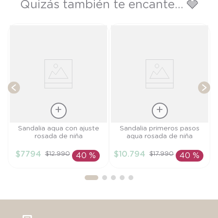
Quizás también te encante... 🩶
da
T
Talla
Talla
Sandalia aqua con ajuste
Sandalia primeros pasos
rosada de niña
aqua rosada de niña
27
18
$
7794
$
10
.
794
$
12
.
990
$
17
.
990
40 %
40 %
AÑADIR AL
AÑADIR AL
CARRITO
CARRITO