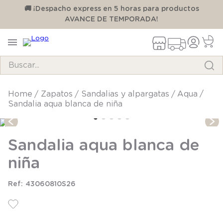
00
🚚 ¡Despacho express en 5 horas para productos
AVANCE DE TEMPORADA!
Buscar...
TÉRMINOS MÁS BUSCADOS
zapatos
sandalias y alpargatas
aqua
Sandalia aqua blanca de niña
1
.
pijama
2
.
calcetines
Sandalia aqua blanca de
3
.
zapatillas
niña
4
.
body
5
.
manta
43060810S26
6
.
panty
7
.
niña