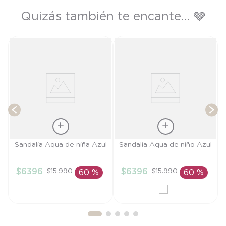
Quizás también te encante... 🩶
T
Talla
Talla
Sandalia Aqua de niña Azul
Sandalia Aqua de niño Azul
24
28
$
6396
$
6396
$
15
.
990
$
15
.
990
60 %
60 %
AÑADIR AL
AÑADIR AL
CARRITO
CARRITO