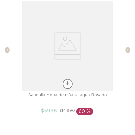
Talla
Sandalia Aqua de niña lia aqua Rosado
26
$
5996
$
14
.
990
60 %
AÑADIR AL CARRITO