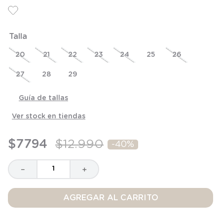
6
.
manta
7
.
niña
Talla
8
.
saco dormir
9
.
saco
20
21
22
23
24
25
26
10
.
zapatillas niño
27
28
29
Guía de tallas
Ver stock en tiendas
$
7794
$
12
.
990
-
40%
－
＋
AGREGAR AL CARRITO