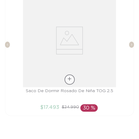
Talla
Saco De Dormir Rosado De Niña TOG 2.5
L
$
17
.
493
$
24
.
990
30 %
AÑADIR AL CARRITO