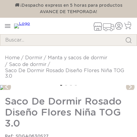
00
🚚 ¡Despacho express en 5 horas para productos
AVANCE DE TEMPORADA!
Buscar...
TÉRMINOS MÁS BUSCADOS
dormir
manta y sacos de dormir
saco de dormir
1
.
pijama
Saco De Dormir Rosado Diseño Flores Niña TOG
3.0
2
.
calcetines
3
.
zapatillas
Saco De Dormir Rosado
4
.
body
Diseño Flores Niña TOG
5
.
manta
6
.
panty
3.0
7
.
niña
SDGA0630S27