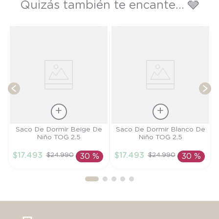
Quizás también te encante... 🩶
0
T
$
Talla
Talla
Saco De Dormir Beige De
Saco De Dormir Blanco De
Niño TOG 2.5
Niño TOG 2.5
M
S
$
17
.
493
$
17
.
493
$
24
.
990
$
24
.
990
30 %
30 %
AÑADIR AL
AÑADIR AL
CARRITO
CARRITO