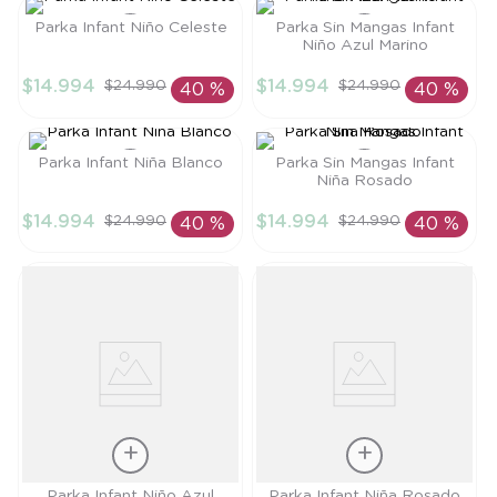
8
.
saco
Parka Infant Niño Celeste
Parka Sin Mangas Infant
Niño Azul Marino
9
.
saco dormir
Talla
Talla
$
14
.
994
$
14
.
994
$
24
.
990
$
24
.
990
40 %
40 %
10
.
accesorios
4A
12M
AÑADIR AL
AÑADIR AL
CARRITO
CARRITO
Parka Infant Niña Blanco
Parka Sin Mangas Infant
Niña Rosado
Talla
Talla
$
14
.
994
$
14
.
994
$
24
.
990
$
24
.
990
40 %
40 %
9M
12M
AÑADIR AL
AÑADIR AL
CARRITO
CARRITO
Talla
Talla
Parka Infant Niño Azul
Parka Infant Niña Rosado