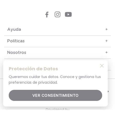
Ayuda
+
Políticas
+
Nosotros
+
Contacto y soporte
+
Protección de Datos
Queremos cuidar tus datos. Conoce y gestiona tus
preferencias de privacidad.
© 2025. Todos los derechos reservados
Por tu seguridad, recuerda revisar siempre en tu navegador que el sitio que
visitas sea la versión oficial. La dirección opaline.cl es la única del sitio oficial de
VER CONSENTIMIENTO
Opaline.Seguridad y Privacidad Garantizada SSL Secure GlobalSign. Comprar en
opaline.cl es 100% seguro.