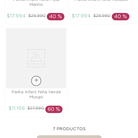
Marino
6M
4A
$
17
.
994
$
17
.
994
$
29
.
990
$
29
.
990
40 %
40 %
AÑADIR AL
AÑADIR AL
CARRITO
CARRITO
Talla
Parka Infant Niña Verde
Musgo
3A
$
11
.
196
$
27
.
990
60 %
AÑADIR AL
CARRITO
7
PRODUCTOS