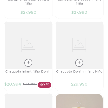
Niño
Niña
6M
6M
$
27
.
990
$
27
.
990
AÑADIR AL
AÑADIR AL
CARRITO
CARRITO
Talla
Talla
Chaqueta Infant Niño Denim
Chaqueta Denim Infant Niño
4A
6M
$
20
.
994
$
29
.
990
$
34
.
990
40 %
AÑADIR AL
AÑADIR AL
CARRITO
CARRITO