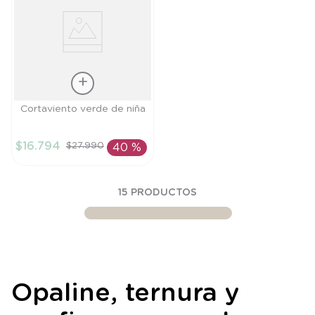
Talla
Cortaviento verde de niña
12M
$
16
.
794
$
27
.
990
40 %
AÑADIR AL
CARRITO
15
PRODUCTOS
Opaline, ternura y