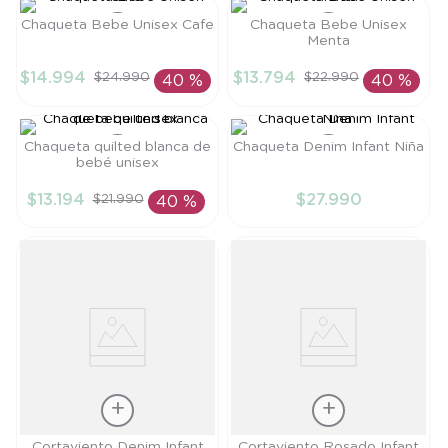
8
.
saco dormir
Chaqueta Bebe Unisex Cafe
Chaqueta Bebe Unisex
Menta
9
.
saco
Talla
Talla
$
14
.
994
$
13
.
794
$
24
.
990
$
22
.
990
40 %
40 %
10
.
zapatillas niño
12M
9M
AÑADIR AL
AÑADIR AL
CARRITO
CARRITO
Chaqueta quilted blanca de
Chaqueta Denim Infant Niña
bebé unisex
Talla
Talla
$
13
.
194
$
27
.
990
$
21
.
990
40 %
9M
6M
AÑADIR AL
AÑADIR AL
CARRITO
CARRITO
Talla
Talla
Cortaviento Denim Infant
Cortaviento Rosado Infant