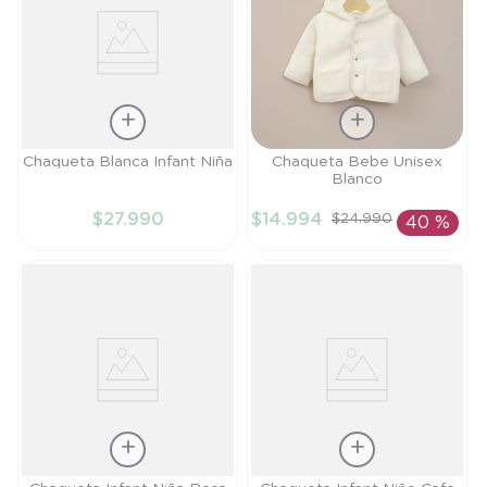
Talla
Talla
Chaqueta Blanca Infant Niña
Chaqueta Bebe Unisex
Blanco
6M
6M
$
27
.
990
$
14
.
994
$
24
.
990
40 %
AÑADIR AL
AÑADIR AL
CARRITO
CARRITO