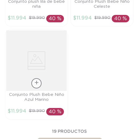
Talla
Talla
Conjunto plush lila de bebé
Conjunto Plush Bebe Niño
niña
Celeste
9M
9M
$
11
.
994
$
11
.
994
$
19
.
990
$
19
.
990
40 %
40 %
AÑADIR AL
AÑADIR AL
CARRITO
CARRITO
Talla
Conjunto Plush Bebe Niño
Azul Marino
PR
$
11
.
994
$
19
.
990
40 %
AÑADIR AL
CARRITO
19
PRODUCTOS