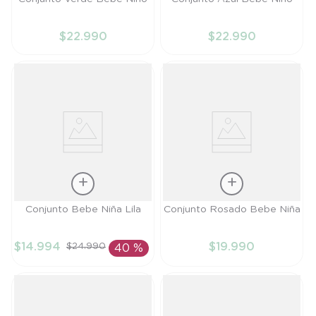
RN
RN
$
22
.
990
$
22
.
990
AÑADIR AL
AÑADIR AL
CARRITO
CARRITO
Talla
Talla
Conjunto Bebe Niña Lila
Conjunto Rosado Bebe Niña
6M
PR
$
14
.
994
$
19
.
990
$
24
.
990
40 %
AÑADIR AL
AÑADIR AL
CARRITO
CARRITO