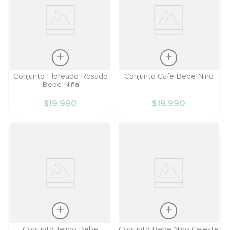
Talla
Talla
Conjunto Floreado Rosado
Conjunto Cafe Bebe Niño
Bebe Niña
PR
PR
$
19
.
990
$
19
.
990
AÑADIR AL
AÑADIR AL
CARRITO
CARRITO
Talla
Talla
Conjunto Tejido Bebe
Conjunto Bebe Niño Celeste