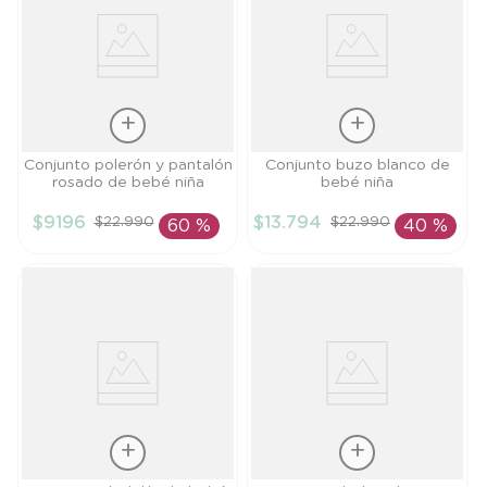
Talla
Talla
Conjunto polerón y pantalón
Conjunto buzo blanco de
rosado de bebé niña
bebé niña
3M
9M
$
9196
$
13
.
794
$
22
.
990
$
22
.
990
60 %
40 %
AÑADIR AL
AÑADIR AL
CARRITO
CARRITO