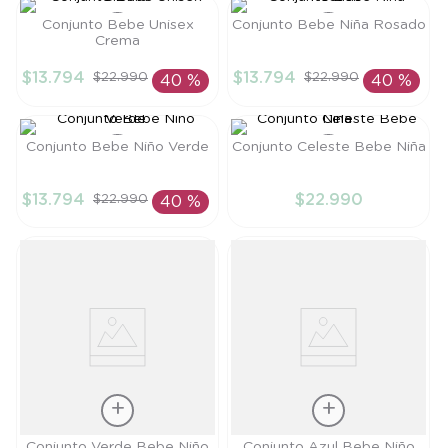
8
.
saco
Conjunto Bebe Unisex
Conjunto Bebe Niña Rosado
Crema
9
.
saco dormir
Talla
Talla
$
13
.
794
$
13
.
794
$
22
.
990
$
22
.
990
40 %
40 %
10
.
accesorios
RN
3M
AÑADIR AL
AÑADIR AL
CARRITO
CARRITO
Conjunto Bebe Niño Verde
Conjunto Celeste Bebe Niña
Talla
Talla
$
13
.
794
$
22
.
990
$
22
.
990
40 %
PR
RN
AÑADIR AL
AÑADIR AL
CARRITO
CARRITO
Talla
Talla
Conjunto Verde Bebe Niño
Conjunto Azul Bebe Niño