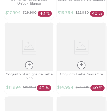
Unisex Blanco
PR
6M
$
17
.
994
$
13
.
794
$
29
.
990
$
22
.
990
40 %
40 %
AÑADIR AL
AÑADIR AL
CARRITO
CARRITO
Talla
Talla
Conjunto plush gris de bebé
Conjunto Bebe Niño Cafe
niño
9M
9M
$
11
.
994
$
14
.
994
$
19
.
990
$
24
.
990
40 %
40 %
AÑADIR AL
AÑADIR AL
CARRITO
CARRITO