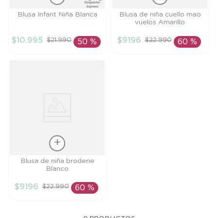
Talla
Talla
Blusa Infant Niña Blanca
Blusa de niña cuello mao
vuelos Amarillo
18M
2A
$
10
.
995
$
9196
$
21
.
990
$
22
.
990
50 %
60 %
AÑADIR AL
AÑADIR AL
CARRITO
CARRITO
Talla
Blusa de niña broderie
Blanco
3A
$
9196
$
22
.
990
60 %
AÑADIR AL
CARRITO