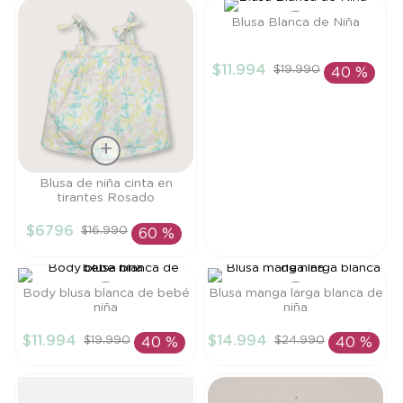
8
.
saco
Blusa Blanca de Niña
9
.
saco dormir
Talla
$
11
.
994
$
19
.
990
40 %
10
.
poleron
9M
AÑADIR AL
CARRITO
Talla
Blusa de niña cinta en
tirantes Rosado
6M
$
6796
$
16
.
990
60 %
AÑADIR AL
CARRITO
Body blusa blanca de bebé
Blusa manga larga blanca de
niña
niña
Talla
Talla
$
11
.
994
$
14
.
994
$
19
.
990
$
24
.
990
40 %
40 %
6M
4A
AÑADIR AL
AÑADIR AL
CARRITO
CARRITO