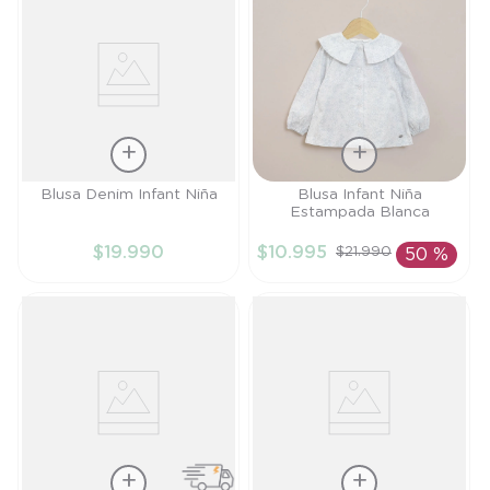
Talla
Talla
Blusa Denim Infant Niña
Blusa Infant Niña
Estampada Blanca
6M
3A
$
19
.
990
$
10
.
995
$
21
.
990
50 %
AÑADIR AL
AÑADIR AL
CARRITO
CARRITO