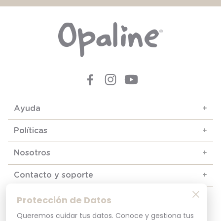
Ayuda
+
Políticas
+
Nosotros
+
Contacto y soporte
+
Protección de Datos
Queremos cuidar tus datos. Conoce y gestiona tus
© 2025. Todos los derechos reservados