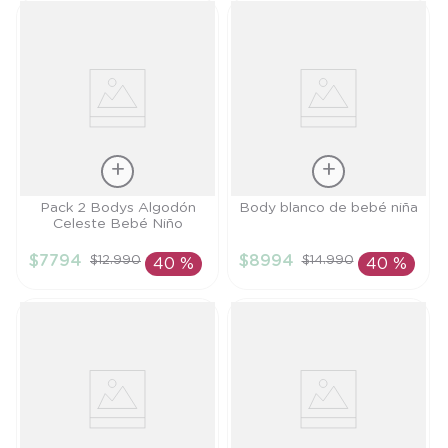
Talla
Talla
Pack 2 Bodys Algodón
Body blanco de bebé niña
Celeste Bebé Niño
3M
3M
$
7794
$
8994
$
12
.
990
$
14
.
990
40 %
40 %
AÑADIR AL
AÑADIR AL
CARRITO
CARRITO