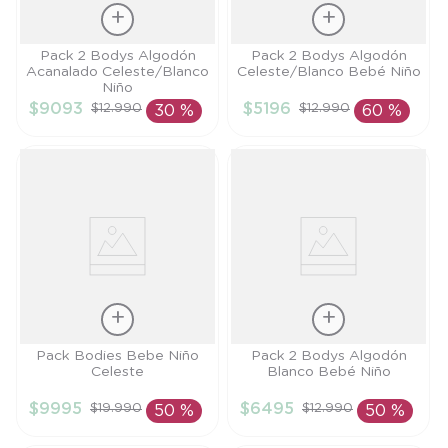
Talla
Talla
Pack 2 Bodys Algodón
Pack 2 Bodys Algodón
Acanalado Celeste/Blanco
Celeste/Blanco Bebé Niño
9M
12M
Niño
$
9093
$
5196
$
12
.
990
$
12
.
990
30 %
60 %
AÑADIR AL
AÑADIR AL
CARRITO
CARRITO
Talla
Talla
Pack Bodies Bebe Niño
Pack 2 Bodys Algodón
Celeste
Blanco Bebé Niño
12M
12M
$
9995
$
6495
$
19
.
990
$
12
.
990
50 %
50 %
AÑADIR AL
AÑADIR AL
CARRITO
CARRITO