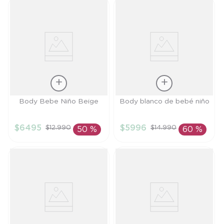
Talla
Talla
Body Bebe Niño Beige
Body blanco de bebé niño
3M
6M
$
6495
$
5996
$
12
.
990
$
14
.
990
50 %
60 %
AÑADIR AL
AÑADIR AL
CARRITO
CARRITO