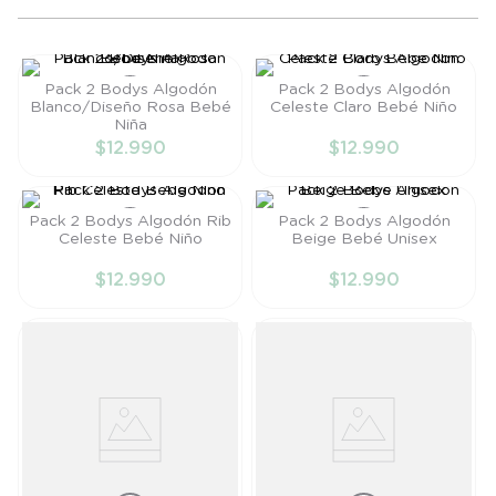
8
.
saco dormir
9
.
saco
Pack 2 Bodys Algodón
Pack 2 Bodys Algodón
10
.
poleron
Blanco/Diseño Rosa Bebé
Celeste Claro Bebé Niño
Niña
Talla
Talla
$
12
.
990
$
12
.
990
PR
RN
AÑADIR AL
AÑADIR AL
Pack 2 Bodys Algodón Rib
Pack 2 Bodys Algodón
CARRITO
CARRITO
Celeste Bebé Niño
Beige Bebé Unisex
Talla
Talla
$
12
.
990
$
12
.
990
PR
PR
AÑADIR AL
AÑADIR AL
CARRITO
CARRITO