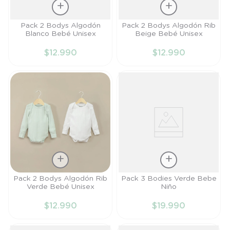
Talla
Talla
Pack 2 Bodys Algodón
Pack 2 Bodys Algodón Rib
Blanco Bebé Unisex
Beige Bebé Unisex
PR
RN
$
12
.
990
$
12
.
990
AÑADIR AL
AÑADIR AL
CARRITO
CARRITO
Talla
Talla
Pack 2 Bodys Algodón Rib
Pack 3 Bodies Verde Bebe
Verde Bebé Unisex
Niño
PR
RN
$
12
.
990
$
19
.
990
AÑADIR AL
AÑADIR AL
CARRITO
CARRITO