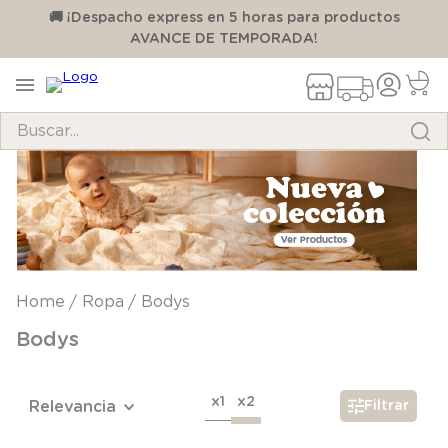
00
🚚 ¡Despacho express en 5 horas para productos
AVANCE DE TEMPORADA!
Buscar...
TÉRMINOS MÁS BUSCADOS
1
.
pijama
2
.
calcetines
3
.
zapatillas
Ropa
Bodys
4
.
body
Bodys
5
.
manta
6
.
panty
x1
x2
Relevancia
Filtrar
7
.
niña