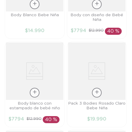
Talla
Talla
Body Blanco Bebe Niña
Body con diseño de Bebé
Niña
RN
RN
$
14
.
990
$
7794
$
12
.
990
40 %
AÑADIR AL
AÑADIR AL
CARRITO
CARRITO
Talla
Talla
Body blanco con
Pack 3 Bodies Rosado Claro
estampado de bebé niño
Bebe Niña
6M
PR
$
7794
$
19
.
990
$
12
.
990
40 %
AÑADIR AL
AÑADIR AL
CARRITO
CARRITO