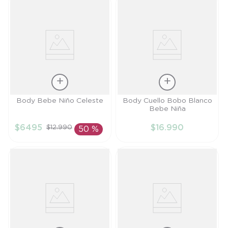
Talla
Talla
Body Bebe Niño Celeste
Body Cuello Bobo Blanco
Bebe Niña
9M
3M
$
6495
$
16
.
990
$
12
.
990
50 %
AÑADIR AL
AÑADIR AL
CARRITO
CARRITO