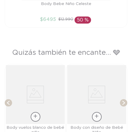
Talla
Body Bebe Niño Celeste
9M
$
6495
$
12
.
990
50 %
AÑADIR AL CARRITO
Quizás también te encante... 🩶
P
T
Talla
Talla
Body vuelos blanco de bebé
Body con diseño de Bebé