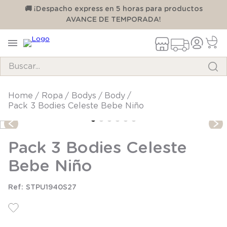
00
🚚 ¡Despacho express en 5 horas para productos
AVANCE DE TEMPORADA!
Buscar...
TÉRMINOS MÁS BUSCADOS
ropa
bodys
body
Pack 3 Bodies Celeste Bebe Niño
1
.
pijama
2
.
calcetines
Pack 3 Bodies Celeste
3
.
zapatillas
Bebe Niño
4
.
body
5
.
manta
STPU1940S27
6
.
panty
7
.
niña