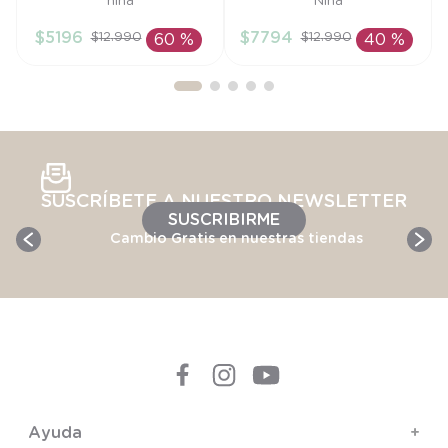
niña
Niña
RN
RN
$
5196
$
7794
$
12
.
990
$
12
.
990
60 %
40 %
AÑADIR AL
AÑADIR AL
CARRITO
CARRITO
SUSCRÍBETE A NUESTRO NEWSLETTER
SUSCRIBIRME
Cambio Gratis en nuestras tiendas
Ayuda
+