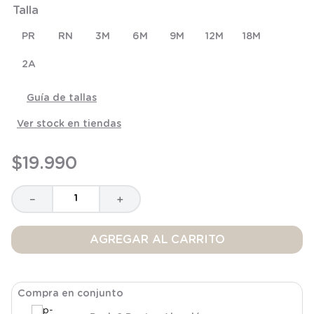
Talla
8
.
saco dormir
9
.
saco
PR
RN
3M
6M
9M
12M
18M
10
.
zapatillas niño
2A
Guía de tallas
Ver stock en tiendas
$
19
.
990
－
＋
AGREGAR AL CARRITO
Compra en conjunto