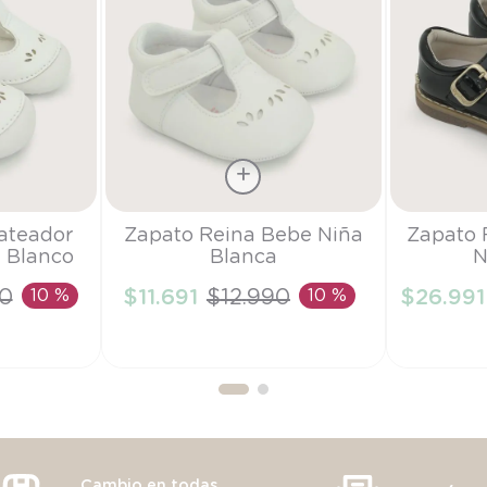
Talla
Talla
ateador
Zapato Reina Bebe Niña
Zapato 
 Blanco
Blanca
N
14
22
0
10 %
$
11
.
691
$
12
.
990
10 %
$
26
.
991
RRITO
AÑADIR AL CARRITO
AÑAD
Cambio en todas