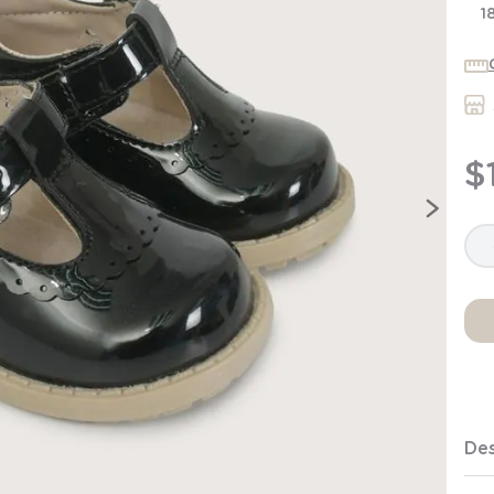
7
.
niña
1
8
.
saco dormir
9
.
saco
10
.
zapatillas niño
$
Des