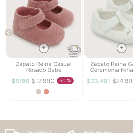
Talla
Talla
Zapato Reina Casual
Zapato Reina G
Rosado Bebé
Ceremonia Niña
14
17
$
5196
$
12
.
990
60 %
$
22
.
491
$
24
.
99
AÑADIR AL CARRITO
AÑADIR AL CA
Despacho a
Pago seguro