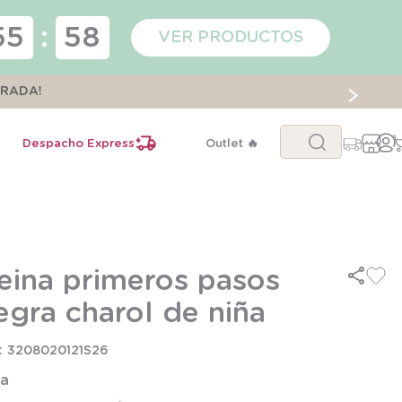
55
:
58
VER PRODUCTOS
ORADA!
Buscar...
Despacho Express
Outlet 🔥
eina primeros pasos
egra charol de niña
3208020121S26
la