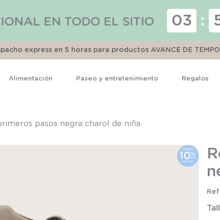
03
:
IONAL EN TODO EL SITIO
espacho express en 5 horas para productos AVANCE DE TEMP
Alimentación
Paseo y entretenimiento
Regalos
TÉRMINOS MÁS BUSCADOS
1
.
pijama
primeros pasos negra charol de niña
2
.
calcetines
R
3
.
zapatillas
n
4
.
body
5
.
manta
Tal
6
.
panty