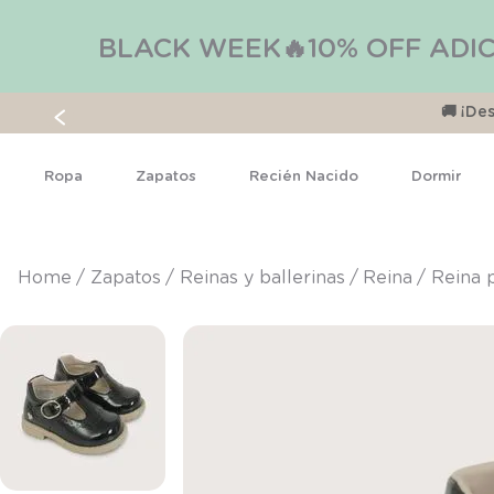
BLACK WEEK🔥10% OFF ADIC
🚚 ¡D
Ropa
Zapatos
Recién Nacido
Dormir
zapatos
reinas y ballerinas
reina
Reina 