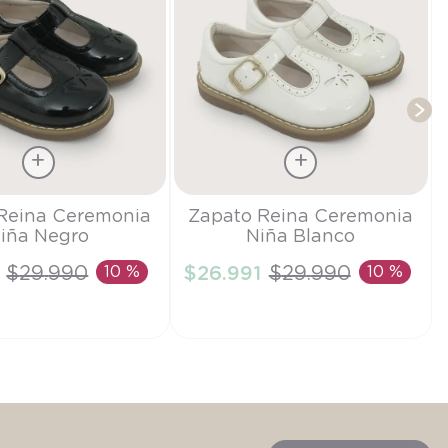
T
Talla
Reina Ceremonia
Zapato Reina Ceremonia
iña Negro
Niña Blanco
22
$
29
.
990
10 %
$
26
.
991
$
29
.
990
10 %
IR AL CARRITO
AÑADIR AL CARRITO