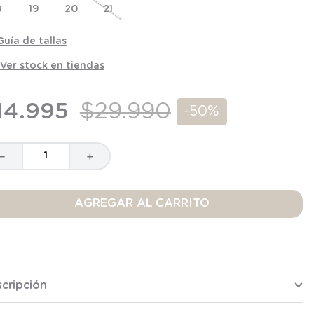
8
19
20
21
Guía de tallas
Ver stock en tiendas
14
.
995
$
29
.
990
-
50%
－
＋
AGREGAR AL CARRITO
cripción