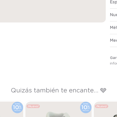
Esp
Nue
Mé
Me
Gar
inf
Quizás también te encante... 🩶