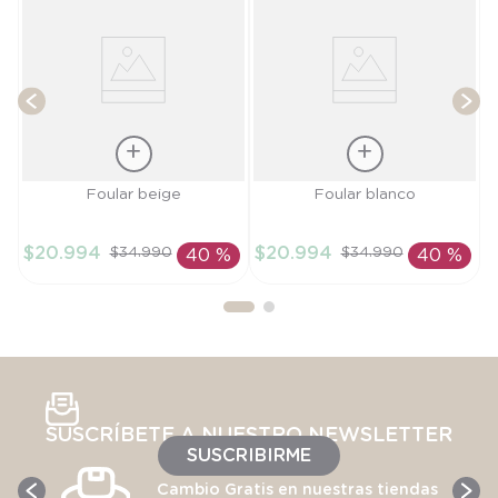
T
$
Talla
Talla
Foular beige
Foular blanco
TU
TU
$
20
.
994
$
20
.
994
$
34
.
990
$
34
.
990
40 %
40 %
AÑADIR AL
AÑADIR AL
CARRITO
CARRITO
SUSCRÍBETE A NUESTRO NEWSLETTER
SUSCRIBIRME
Cambio Gratis en nuestras tiendas