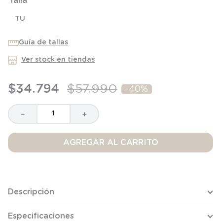
Talla
8
.
saco dormir
TU
9
.
saco
10
Guía de tallas
.
zapatillas niño
Ver stock en tiendas
$
34
.
794
$
57
.
990
-
40%
－
＋
AGREGAR AL CARRITO
Descripción
Especificaciones