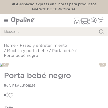
00
🚚 ¡Despacho express en 5 horas para productos
AVANCE DE TEMPORADA!
Buscar...
TÉRMINOS MÁS BUSCADOS
paseo y entretenimiento
mochila y porta bebe
porta bebé
1
.
pijama
Porta bebé negro
2
.
calcetines
3
.
zapatillas
Porta bebé negro
4
.
body
PBALU101S26
5
.
panty
6
.
manta
7
.
niña