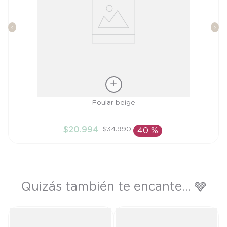
Talla
Foular beige
TU
$
20
.
994
$
34
.
990
40 %
AÑADIR AL CARRITO
Quizás también te encante... 🩶