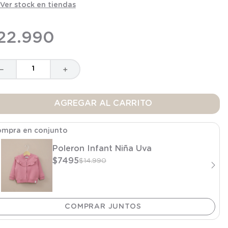
Ver stock en tiendas
22
.
990
－
＋
AGREGAR AL CARRITO
mpra en conjunto
Poleron Infant Niña Uva
$
7495
$
14
.
990