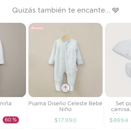
Quizás también te encante... 🩶
Talla
Talla
 niña
Pijama Diseño Celeste Bebé
Set p
Niño
camisa,
RN
TU
blanco
0
60 %
$
17
.
990
$
8994
RRITO
AÑADIR AL CARRITO
AÑAD