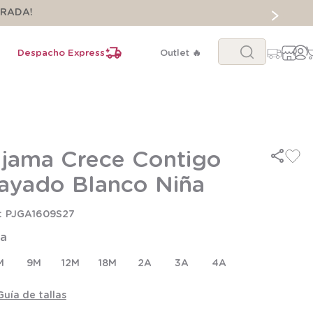
ORADA!
Buscar...
Despacho Express
Outlet 🔥
ijama Crece Contigo
ayado Blanco Niña
PJGA1609S27
la
M
9M
12M
18M
2A
3A
4A
Guía de tallas