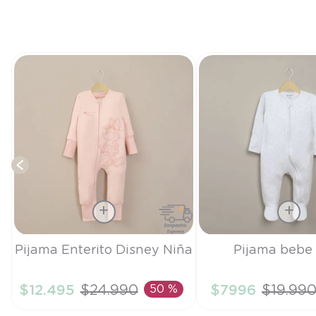
y
Talla
Talla
Pijama Enterito Disney Niña
Pijama bebe
18M
9M
$
12
.
495
$
24
.
990
50 %
$
7996
$
19
.
99
AÑADIR AL CARRITO
AÑADIR AL CA