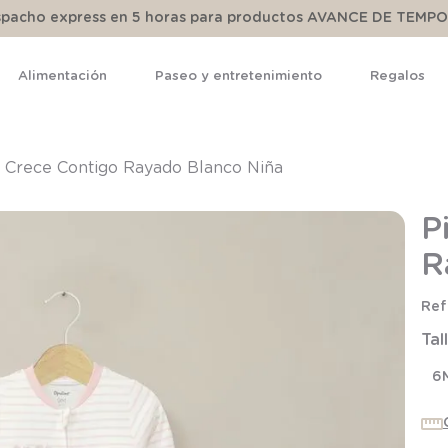
espacho express en 5 horas para productos AVANCE DE TEMP
Alimentación
Paseo y entretenimiento
Regalos
TÉRMINOS MÁS BUSCADOS
1
.
pijama
 Crece Contigo Rayado Blanco Niña
2
.
calcetines
P
3
.
zapatillas
R
4
.
body
5
.
manta
Tal
6
.
panty
7
.
niña
6
8
.
saco dormir