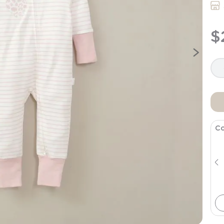
9
.
saco
10
.
zapatillas niño
$
Co
Poleron Infant Niña Azul
$
7495
$
14
.
990