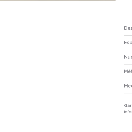
Des
Esp
Nue
Mé
Me
Gar
inf