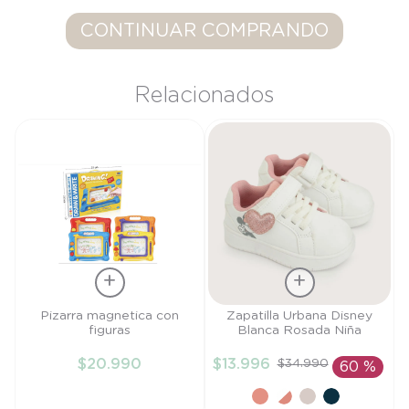
9
.
saco
CONTINUAR COMPRANDO
10
.
poleron
Relacionados
Talla
Talla
Pizarra magnetica con
Zapatilla Urbana Disney
figuras
Blanca Rosada Niña
TU
22
$
20
.
990
$
13
.
996
$
34
.
990
60 %
AÑADIR AL
AÑADIR AL
CARRITO
CARRITO