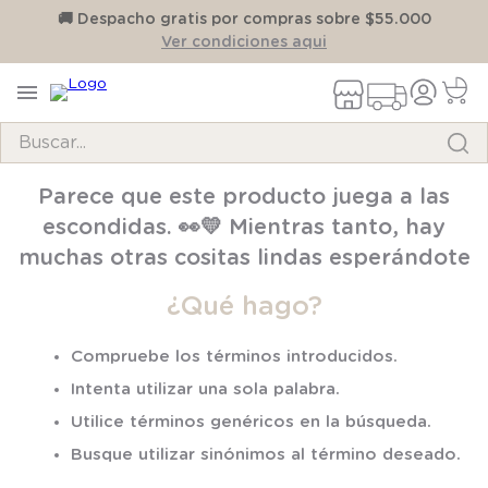
on
🚚 Despacho gratis por compras sobre $55.000
Ver condiciones aqui
Buscar...
TÉRMINOS MÁS BUSCADOS
Parece que este producto juega a las
1
.
pijama
escondidas. 👀💛 Mientras tanto, hay
2
.
calcetines
muchas otras cositas lindas esperándote
3
.
zapatillas
¿Qué hago?
4
.
body
Compruebe los términos introducidos.
5
.
manta
Intenta utilizar una sola palabra.
6
.
panty
Utilice términos genéricos en la búsqueda.
7
.
niña
Busque utilizar sinónimos al término deseado.
8
.
saco dormir