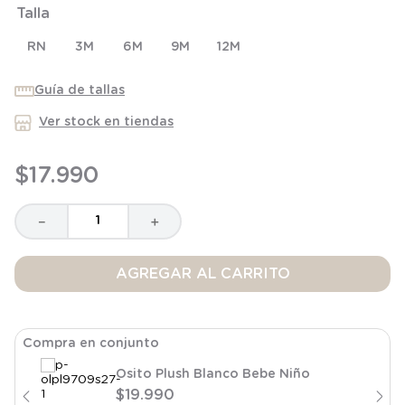
Talla
8
.
saco
9
.
saco dormir
RN
3M
6M
9M
12M
10
.
poleron
Guía de tallas
Ver stock en tiendas
$
17
.
990
－
＋
AGREGAR AL CARRITO
Compra en conjunto
Osito Plush Blanco Bebe Niño
$
19
.
990