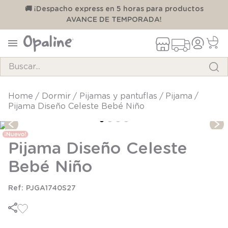
00
🚚 ¡Despacho express en 5 horas para productos
AVANCE DE TEMPORADA!
Buscar...
TÉRMINOS MÁS BUSCADOS
dormir
pijamas y pantuflas
pijama
Pijama Diseño Celeste Bebé Niño
1
.
pijama
2
.
calcetines
Pijama Diseño Celeste
3
.
zapatillas
Bebé Niño
4
.
body
5
.
manta
PJGA1740S27
6
.
panty
7
.
niña