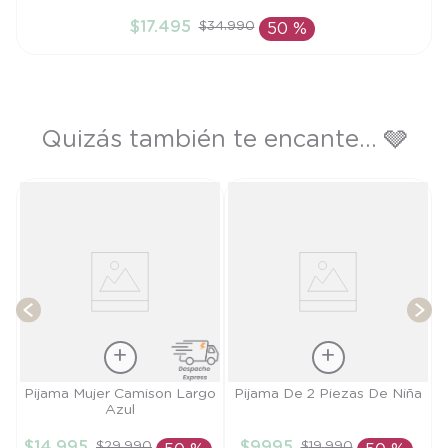
S
$
17
.
495
$
34
.
990
50 %
AÑADIR AL CARRITO
Quizás también te encante... 🩶
e
T
Talla
Talla
Pijama Mujer Camison Largo
Pijama De 2 Piezas De Niña
Azul
S
6M
$
14
.
995
$
9995
$
29
.
990
$
19
.
990