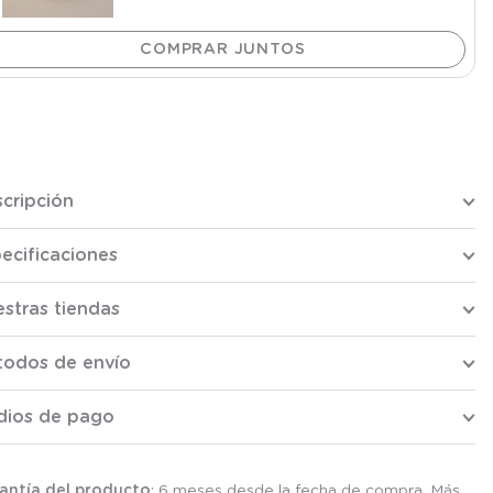
cripción
ecificaciones
stras tiendas
todos de envío
dios de pago
antía del producto
: 6 meses desde la fecha de compra. Más