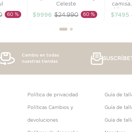
ul
Celeste
camisa,
12M
TU
blanco
0
60 %
$
9996
$
24
.
990
60 %
$
7495
RRITO
AÑADIR AL CARRITO
AÑAD
Cambio en todas
SUSCRÍBE
nuestras tiendas
s
Política de privacidad
Guía de tal
Políticas Cambios y 
Guía de tal
devoluciones
Guía de tal