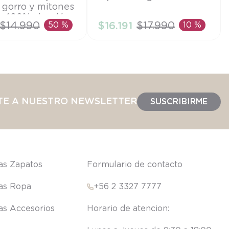
 gorro y mitones
RN
s 100% algodón
$
14
.
990
50 %
$
16
.
191
$
17
.
990
10 %
IR AL CARRITO
AÑADIR AL CARRITO
TE A NUESTRO NEWSLETTER
SUSCRIBIRME
las Zapatos
Formulario de contacto
las Ropa
+56 2 3327 7777
las Accesorios