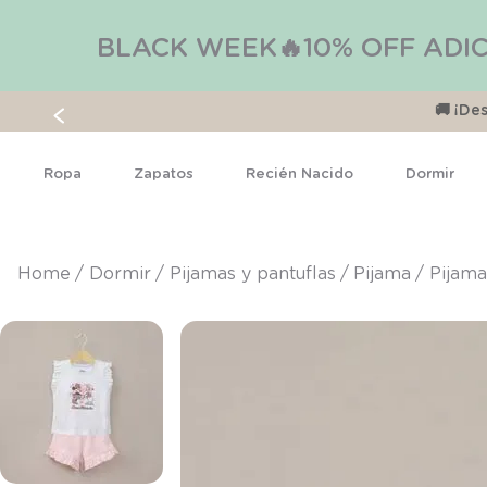
BLACK WEEK🔥10% OFF ADIC
🚚 ¡D
Ropa
Zapatos
Recién Nacido
Dormir
dormir
pijamas y pantuflas
pijama
Pijama