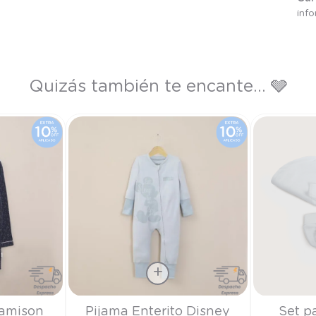
inf
Quizás también te encante... 🩶
Talla
Talla
Camison
Pijama Enterito Disney
Set p