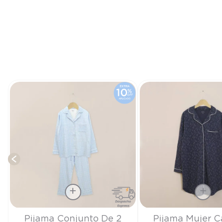
y
Talla
Talla
Pijama Conjunto De 2
Pijama Mujer 