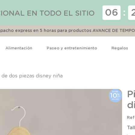
06
:
IONAL EN TODO EL SITIO
espacho express en 5 horas para productos AVANCE DE TEMP
Alimentación
Paseo y entretenimiento
Regalos
TÉRMINOS MÁS BUSCADOS
1
.
pijama
 de dos piezas disney niña
2
.
calcetines
P
3
.
zapatillas
d
4
.
body
5
.
manta
Tal
6
.
panty