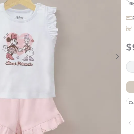
7
.
niña
6
8
.
saco dormir
9
.
saco
10
.
zapatillas niño
$
Co
Poleron Infant Niña Rosado Disney
$
9196
$
22
.
990