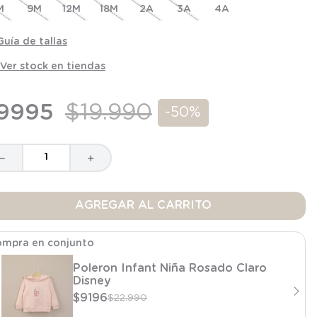
M
9M
12M
18M
2A
3A
4A
Guía de tallas
Ver stock en tiendas
9995
$
19
.
990
-
50%
－
＋
AGREGAR AL CARRITO
mpra en conjunto
Poleron Infant Niña Rosado Claro
Disney
$
9196
$
22
.
990