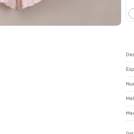
Des
Esp
Nue
Mé
Me
Gar