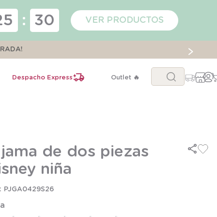
25
:
30
VER PRODUCTOS
ORADA!
Buscar...
Despacho Express
Outlet 🔥
ijama de dos piezas
isney niña
PJGA0429S26
la