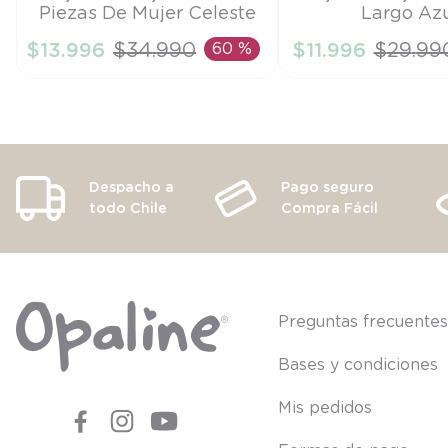
Piezas De Mujer Celeste
Largo Az
S
S
$
13
.
996
$
34
.
990
60 %
$
11
.
996
$
29
.
99
AÑADIR AL CARRITO
AÑADIR AL CA
Despacho a
Pago seguro
todo Chile
Compra Fácil
Preguntas frecuente
Bases y condiciones
Mis pedidos