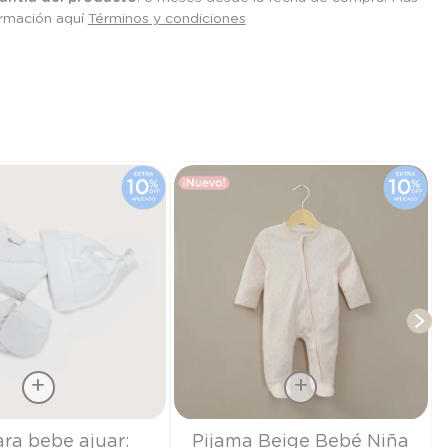
ormación aquí
Términos y condiciones
T
Talla
ara bebe ajuar:
Pijama Beige Bebé Niña