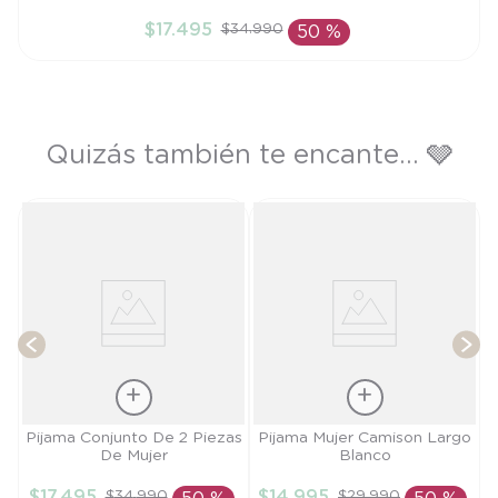
L
$
17
.
495
$
34
.
990
50 %
AÑADIR AL CARRITO
Quizás también te encante... 🩶
P
T
Talla
Talla
Pijama Conjunto De 2 Piezas
Pijama Mujer Camison Largo
De Mujer
Blanco
L
M
$
17
.
495
$
14
.
995
$
34
.
990
$
29
.
990