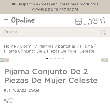
00
🚚 ¡Despacho express en 5 horas para productos
AVANCE DE TEMPORADA!
Buscar...
TÉRMINOS MÁS BUSCADOS
dormir
pijamas y pantuflas
pijama
Pijama Conjunto De 2 Piezas De Mujer Celeste
1
.
pijama
2
.
calcetines
Pijama Conjunto De 2
3
.
zapatillas
Piezas De Mujer Celeste
4
.
body
5
.
panty
PJGA3240W26
6
.
manta
7
.
niña