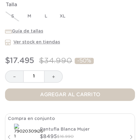
Talla
8
.
saco dormir
9
.
saco
S
M
L
XL
10
.
zapatillas niño
Guía de tallas
Ver stock en tiendas
$
17
.
495
$
34
.
990
-
50%
－
＋
AGREGAR AL CARRITO
Compra en conjunto
Pantufla Blanca Mujer
$
8495
$
16
.
990