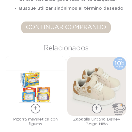
7
.
niña
Busque utilizar sinónimos al término deseado.
8
.
saco dormir
9
.
saco
CONTINUAR COMPRANDO
10
.
zapatillas niño
Relacionados
Talla
Talla
Pizarra magnetica con
Zapatilla Urbana Disney
figuras
Beige Niño
TU
27