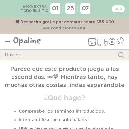
🔥10% EXTRA
:
:
01
26
07
TODO EL SITIO
on
🚚 Despacho gratis por compras sobre $55.000
Ver condiciones aqui
Buscar...
TÉRMINOS MÁS BUSCADOS
Parece que este producto juega a las
1
.
pijama
escondidas. 👀💛 Mientras tanto, hay
2
.
calcetines
muchas otras cositas lindas esperándote
3
.
zapatillas
¿Qué hago?
4
.
body
Compruebe los términos introducidos.
5
.
manta
Intenta utilizar una sola palabra.
6
.
panty
Utilice términos genéricos en la búsqueda.