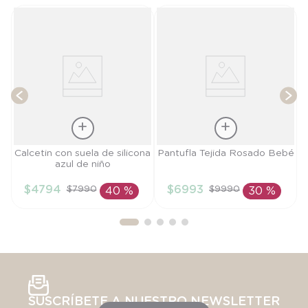
s
T
Talla
Talla
Calcetin con suela de silicona
Pantufla Tejida Rosado Bebé
azul de niño
18
TU
$
4794
$
6993
$
7990
$
9990
40 %
30 %
AÑADIR AL
AÑADIR AL
CARRITO
CARRITO
SUSCRÍBETE A NUESTRO NEWSLETTER