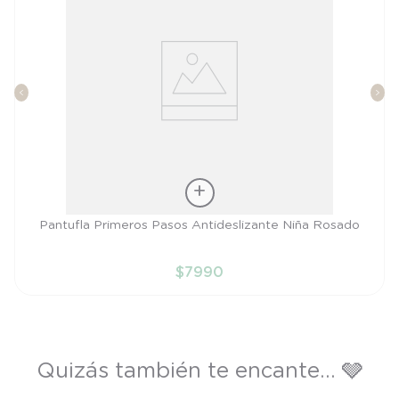
Talla
Pantufla Primeros Pasos Antideslizante Niña Rosado
18
$
7990
AÑADIR AL CARRITO
Quizás también te encante... 🩶