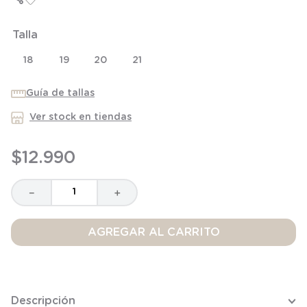
8
.
saco dormir
Talla
9
.
saco
10
.
zapatillas niño
18
19
20
21
Guía de tallas
Ver stock en tiendas
$
12
.
990
－
＋
AGREGAR AL CARRITO
Descripción