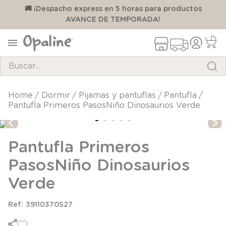
00
🚚 ¡Despacho express en 5 horas para productos
AVANCE DE TEMPORADA!
Buscar...
TÉRMINOS MÁS BUSCADOS
dormir
pijamas y pantuflas
pantufla
Pantufla Primeros PasosNiño Dinosaurios Verde
1
.
pijama
2
.
calcetines
Pantufla Primeros
3
.
zapatillas
PasosNiño Dinosaurios
4
.
body
Verde
5
.
manta
6
.
panty
39110370S27
7
.
niña