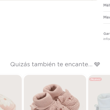
Mé
Me
Gar
inf
Quizás también te encante... 🩶