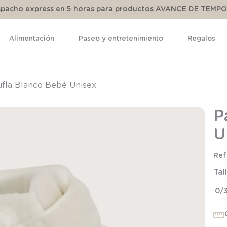
espacho express en 5 horas para productos AVANCE DE TEMP
Alimentación
Paseo y entretenimiento
Regalos
TÉRMINOS MÁS BUSCADOS
1
.
pijama
ufla Blanco Bebé Unisex
2
.
calcetines
P
3
.
zapatillas
U
4
.
body
5
.
manta
Tal
6
.
panty
7
.
niña
0/
8
.
saco