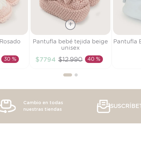
Talla
Talla
 Rosado
Pantufla bebé tejida beige
Pantufla 
unisex
TU
0-3M
30 %
$
7794
$
12
.
990
40 %
RRITO
AÑADIR AL CARRITO
AÑAD
Cambio en todas
SUSCRÍBE
nuestras tiendas