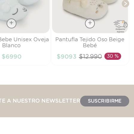
Talla
Bebe Unisex Oveja
Pantufla Tejido Oso Beige
Blanco
Bebé
0/3M
$
6990
$
9093
$
12
.
990
30 %
IR AL CARRITO
AÑADIR AL CARRITO
TE A NUESTRO NEWSLETTER
SUSCRIBIRME