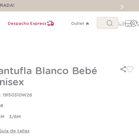
ORADA!
Buscar...
Despacho Express
Outlet 🔥
antufla Blanco Bebé
nisex
19150310W26
la
3M
3/6M
Guía de tallas