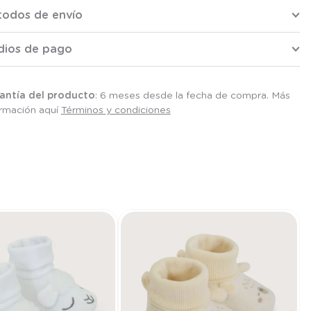
todos de envío
dios de pago
antía del producto
: 6 meses desde la fecha de compra. Más
ormación aquí
Términos y condiciones
P
T