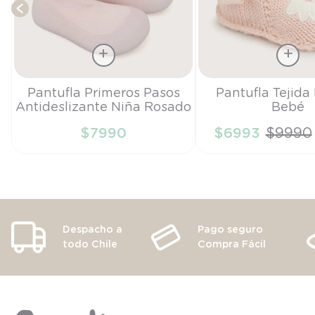
Talla
Talla
Pantufla Primeros Pasos
Pantufla Tejida
Antideslizante Niña Rosado
Bebé
18
TU
$
7990
$
6993
$
9990
AÑADIR AL CARRITO
AÑADIR AL CA
Despacho a
Pago seguro
todo Chile
Compra Fácil