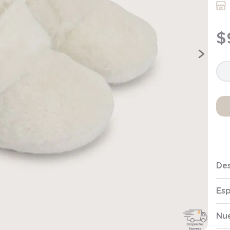
9
.
saco dormir
10
.
poleron
$
Des
Esp
Nue