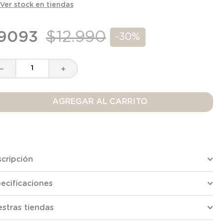
Ver stock en tiendas
9093
$
12
.
990
-
30%
－
＋
AGREGAR AL CARRITO
cripción
ecificaciones
stras tiendas