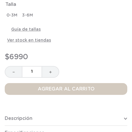
Talla
8
.
saco dormir
9
.
saco
0-3M
3-6M
10
.
zapatillas niño
Guía de tallas
Ver stock en tiendas
$
6990
－
＋
AGREGAR AL CARRITO
Descripción