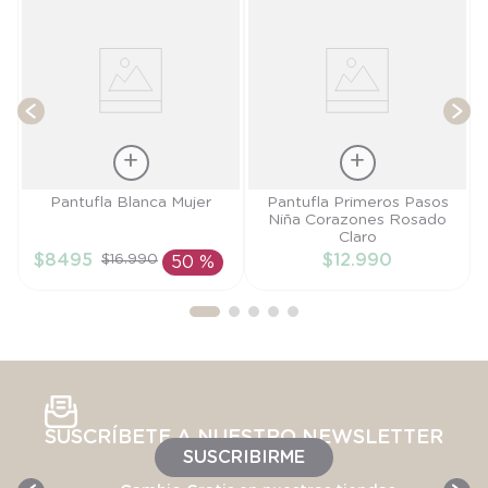
T
Talla
Talla
Pantufla Blanca Mujer
Pantufla Primeros Pasos
Niña Corazones Rosado
38-39
18
Claro
$
8495
$
12
.
990
$
16
.
990
50 %
AÑADIR AL
AÑADIR AL
CARRITO
CARRITO
SUSCRÍBETE A NUESTRO NEWSLETTER
SUSCRIBIRME