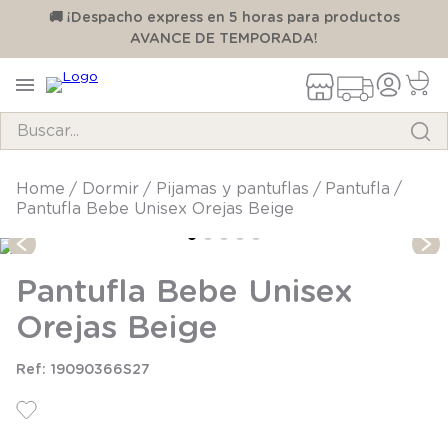
00
🚚 ¡Despacho express en 5 horas para productos
AVANCE DE TEMPORADA!
Buscar...
TÉRMINOS MÁS BUSCADOS
dormir
pijamas y pantuflas
pantufla
Pantufla Bebe Unisex Orejas Beige
1
.
pijama
2
.
calcetines
Pantufla Bebe Unisex
3
.
zapatillas
Orejas Beige
4
.
body
5
.
panty
19090366S27
6
.
manta
7
.
niña