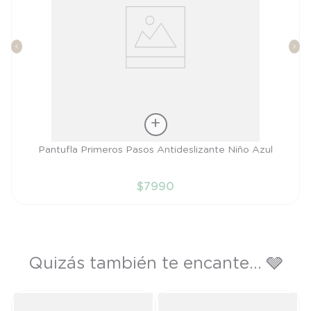
Talla
Pantufla Primeros Pasos Antideslizante Niño Azul
18
$
7990
AÑADIR AL CARRITO
Quizás también te encante... 🩶
P