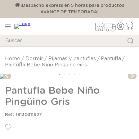
00
🚚 ¡Despacho express en 5 horas para productos
AVANCE DE TEMPORADA!
Buscar...
TÉRMINOS MÁS BUSCADOS
dormir
pijamas y pantuflas
pantufla
Pantufla Bebe Niño Pingüino Gris
1
.
pijama
2
.
calcetines
Pantufla Bebe Niño
3
.
zapatillas
Pingüino Gris
4
.
body
5
.
manta
19130311S27
6
.
panty
7
.
niña