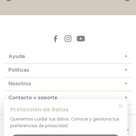
Ayuda
+
Políticas
+
Nosotros
+
Contacto y soporte
+
Protección de Datos
Queremos cuidar tus datos. Conoce y gestiona tus
© 2025. Todos los derechos reservados
preferencias de privacidad.
Por tu seguridad, recuerda revisar siempre en tu navegador que el sitio que
visitas sea la versión oficial. La dirección opaline.cl es la única del sitio oficial de
Opaline.Seguridad y Privacidad Garantizada SSL Secure GlobalSign. Comprar en