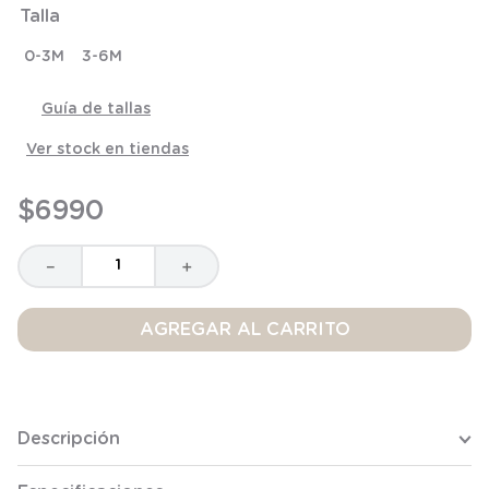
Talla
8
.
saco
9
.
saco dormir
0-3M
3-6M
10
.
accesorios
Guía de tallas
Ver stock en tiendas
$
6990
－
＋
AGREGAR AL CARRITO
Descripción