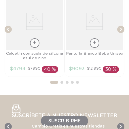
T
Talla
Talla
Calcetin con suela de silicona
Pantufla Blanco Bebé Unisex
azul de niño
18
3/6M
$
4794
$
9093
$
7990
$
12
.
990
40 %
30 %
AÑADIR AL
AÑADIR AL
CARRITO
CARRITO
SUSCRÍBETE A NUESTRO NEWSLETTER
SUSCRIBIRME
Cambio Gratis en nuestras tiendas