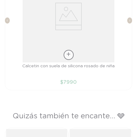
Talla
Calcetin con suela de silicona rosado de niña
20
$
7990
AÑADIR AL CARRITO
Quizás también te encante... 🩶
P