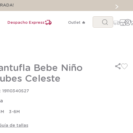
ORADA!
Buscar...
Despacho Express
Outlet 🔥
antufla Bebe Niño
ubes Celeste
19110340S27
la
3M
3-6M
Guía de tallas