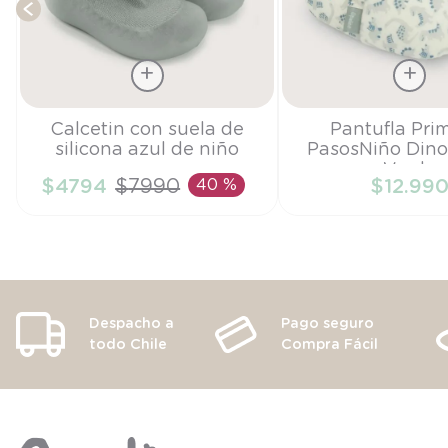
Talla
Talla
Calcetin con suela de
Pantufla Pri
silicona azul de niño
PasosNiño Dino
18
18
Verde
$
4794
$
7990
40 %
$
12
.
99
AÑADIR AL CARRITO
AÑADIR AL CA
Despacho a
Pago seguro
todo Chile
Compra Fácil