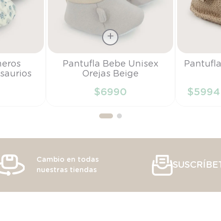
Talla
Talla
meros
Pantufla Bebe Unisex
Pantufla
saurios
Orejas Beige
0-3M
TU
0
$
6990
$
5994
RRITO
AÑADIR AL CARRITO
AÑAD
Cambio en todas
SUSCRÍBE
nuestras tiendas