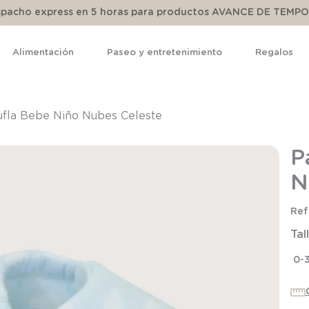
espacho express en 5 horas para productos AVANCE DE TEMP
Alimentación
Paseo y entretenimiento
Regalos
TÉRMINOS MÁS BUSCADOS
1
.
pijama
ufla Bebe Niño Nubes Celeste
2
.
calcetines
P
3
.
zapatillas
N
4
.
body
5
.
panty
Tal
6
.
manta
7
.
niña
0-
8
.
saco dormir