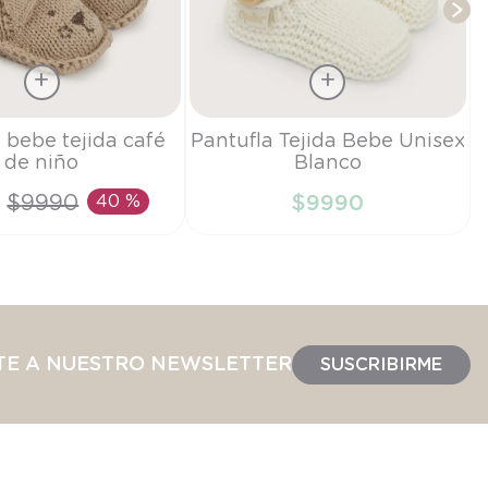
Talla
 bebe tejida café
Pantufla Tejida Bebe Unisex
de niño
Blanco
TU
$
9990
40 %
$
9990
IR AL CARRITO
AÑADIR AL CARRITO
TE A NUESTRO NEWSLETTER
SUSCRIBIRME