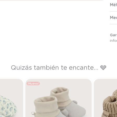
Mé
Me
Gar
inf
Quizás también te encante... 🩶