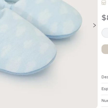
9
.
saco
10
.
zapatillas niño
$
Des
Esp
Nue