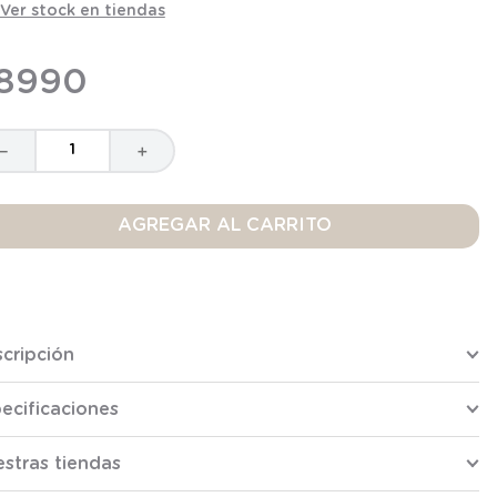
Ver stock en tiendas
8990
－
＋
AGREGAR AL CARRITO
cripción
ecificaciones
stras tiendas