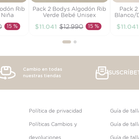
Talla
Talla
godón Rib
Pack 2 Bodys Algodón Rib
Pack 2
 Niña
Verde Bebé Unisex
Blanco/
PR
PR
0
15 %
$
11
.
041
$
12
.
990
15 %
$
11
.
041
RRITO
AÑADIR AL CARRITO
AÑAD
Cambio en todas
SUSCRÍBE
nuestras tiendas
s
Política de privacidad
Guía de tal
Políticas Cambios y 
Guía de tal
devoluciones
Guía de tal