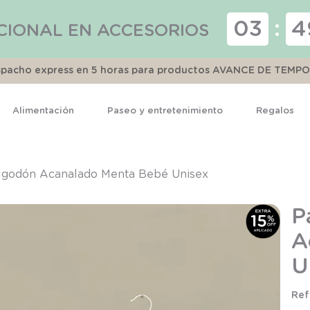
03
:
4
CIONAL EN ACCESORIOS
espacho express en 5 horas para productos AVANCE DE TEMP
Alimentación
Paseo y entretenimiento
Regalos
TÉRMINOS MÁS BUSCADOS
1
.
pijama
lgodón Acanalado Menta Bebé Unisex
2
.
calcetines
P
3
.
zapatillas
A
4
.
body
U
5
.
panty
6
.
manta