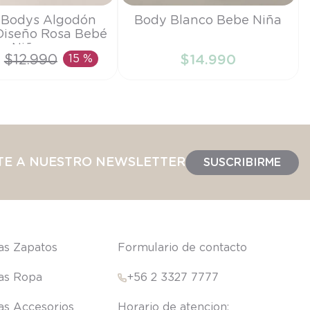
Talla
 Bodys Algodón
Body Blanco Bebe Niña
Diseño Rosa Bebé
RN
Niña
$
12
.
990
15 %
$
14
.
990
IR AL CARRITO
AÑADIR AL CARRITO
TE A NUESTRO NEWSLETTER
SUSCRIBIRME
las Zapatos
Formulario de contacto
las Ropa
+56 2 3327 7777
las Accesorios