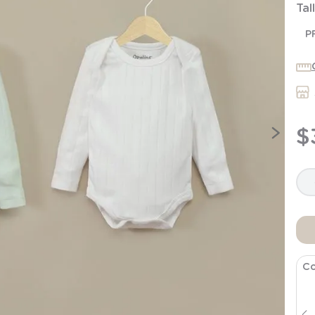
Tal
7
.
niña
8
.
saco dormir
P
9
.
saco
10
.
zapatillas niño
$
Co
Manta con tuto bambula unisex
$
8995
$
19
.
990