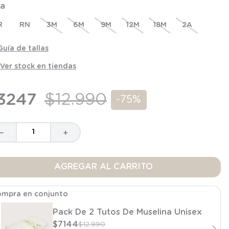
la
R
RN
3M
6M
9M
12M
18M
2A
Guía de tallas
Ver stock en tiendas
3247
$
12
.
990
-
75%
－
＋
AGREGAR AL CARRITO
mpra en conjunto
Pack De 2 Tutos De Muselina Unisex
$
7144
$
12
.
990