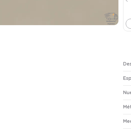
Des
Esp
Nue
Mé
Me