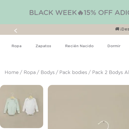
BLACK WEEK🔥15% OFF ADI
🚚 ¡D
Ropa
Zapatos
Recién Nacido
Dormir
ropa
bodys
pack bodies
Pack 2 Bodys A