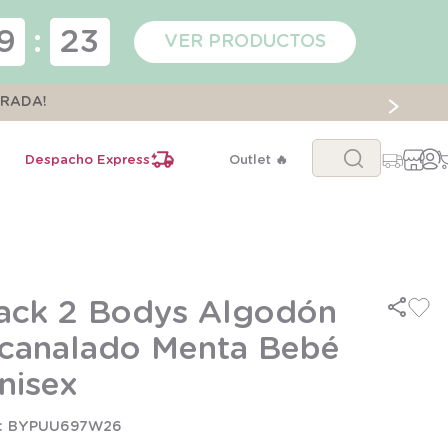
9
:
22
VER PRODUCTOS
ORADA!
Buscar...
Despacho Express
Outlet 🔥
ack 2 Bodys Algodón
canalado Menta Bebé
nisex
BYPUU697W26