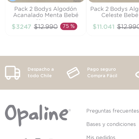
Talla
Talla
Pack 2 Bodys Algodón
Pack 2 Bodys Al
Acanalado Menta Bebé
Celeste Bebé
RN
PR
Unisex
$
3247
$
12
.
990
75 %
$
11
.
041
$
12
.
99
AÑADIR AL CARRITO
AÑADIR AL CA
Despacho a
Pago seguro
todo Chile
Compra Fácil
Preguntas frecuente
Bases y condiciones
Mis pedidos