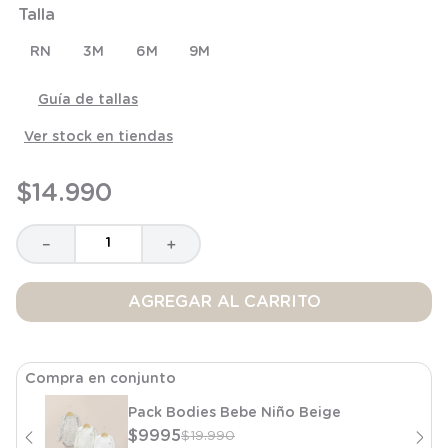
Talla
8
.
saco dormir
9
.
saco
RN
3M
6M
9M
10
.
poleron
Guía de tallas
Ver stock en tiendas
$
14
.
990
－
＋
AGREGAR AL CARRITO
Compra en conjunto
Pack Bodies Bebe Niño Beige
$
9995
$
19
.
990