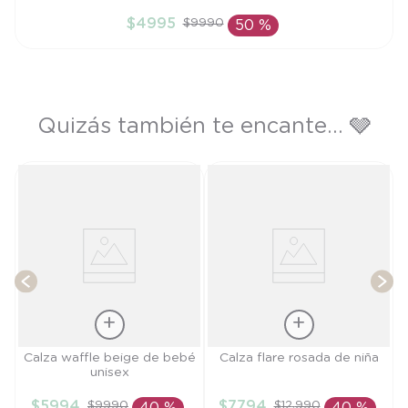
6M
$
4995
$
9990
50 %
AÑADIR AL CARRITO
Quizás también te encante... 🩶
nt
T
Talla
Talla
Calza waffle beige de bebé
Calza flare rosada de niña
unisex
9M
4A
$
5994
$
7794
$
9990
$
12
.
990