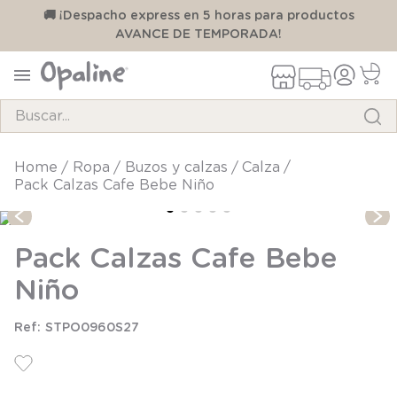
00
🚚 ¡Despacho express en 5 horas para productos
AVANCE DE TEMPORADA!
Buscar...
TÉRMINOS MÁS BUSCADOS
ropa
buzos y calzas
calza
Pack Calzas Cafe Bebe Niño
1
.
pijama
2
.
calcetines
Pack Calzas Cafe Bebe
3
.
zapatillas
Niño
4
.
body
5
.
manta
STPO0960S27
6
.
panty
7
.
niña