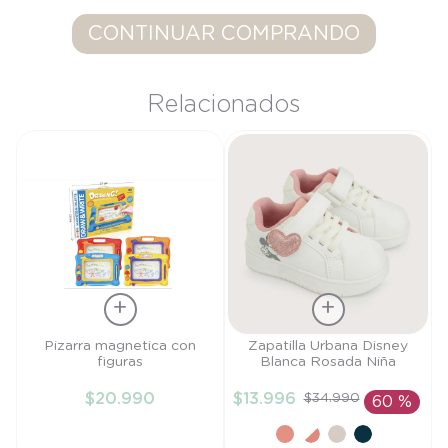
9
.
saco
CONTINUAR COMPRANDO
10
.
poleron
Relacionados
Talla
Talla
Pizarra magnetica con
Zapatilla Urbana Disney
figuras
Blanca Rosada Niña
TU
22
$
20
.
990
$
13
.
996
$
34
.
990
60 %
AÑADIR AL
AÑADIR AL
CARRITO
CARRITO