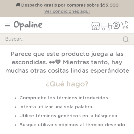
on
🚚 Despacho gratis por compras sobre $55.000
Ver condiciones aqui
Buscar...
TÉRMINOS MÁS BUSCADOS
Parece que este producto juega a las
1
.
pijama
escondidas. 👀💛 Mientras tanto, hay
2
.
calcetines
muchas otras cositas lindas esperándote
3
.
zapatillas
¿Qué hago?
4
.
body
Compruebe los términos introducidos.
5
.
manta
Intenta utilizar una sola palabra.
6
.
panty
Utilice términos genéricos en la búsqueda.
7
.
niña
Busque utilizar sinónimos al término deseado.
8
.
saco dormir