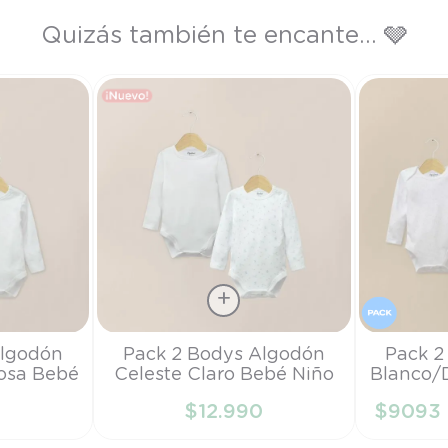
Quizás también te encante... 🩶
Talla
Talla
Algodón
Pack 2 Bodys Algodón
Pack 2
osa Bebé
Celeste Claro Bebé Niño
Blanco/
RN
RN
0
$
12
.
990
$
9093
RRITO
AÑADIR AL CARRITO
AÑAD