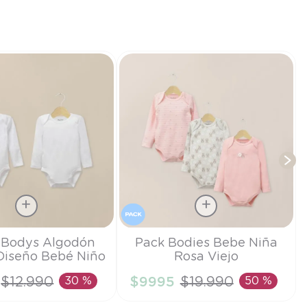
T
Talla
 Bodys Algodón
Pack Bodies Bebe Niña
Diseño Bebé Niño
Rosa Viejo
18M
$
12
.
990
30 %
$
9995
$
19
.
990
50 %
IR AL CARRITO
AÑADIR AL CARRITO