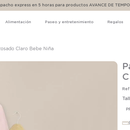
espacho express en 5 horas para productos AVANCE DE TEMP
Alimentación
Paseo y entretenimiento
Regalos
TÉRMINOS MÁS BUSCADOS
1
.
pijama
Rosado Claro Bebe Niña
2
.
calcetines
P
3
.
zapatillas
C
4
.
body
5
.
panty
Tal
6
.
manta
7
.
niña
P
8
.
saco dormir