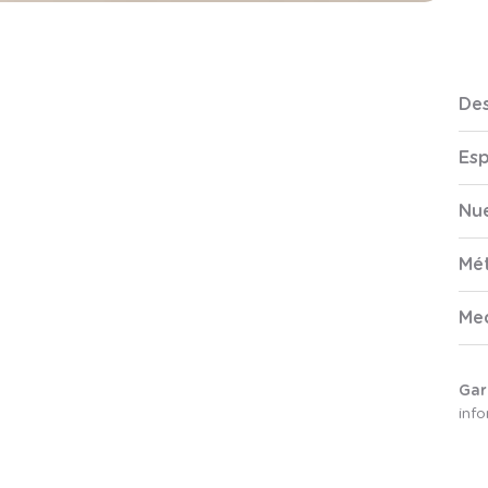
Des
Esp
Nue
Mé
Me
Gar
inf