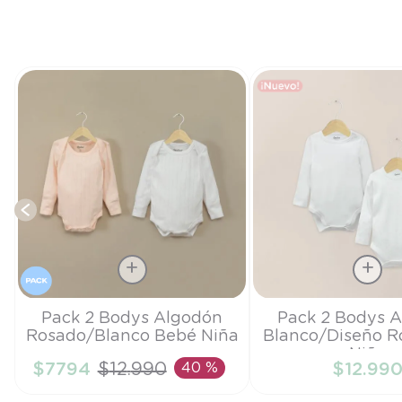
Talla
Talla
Pack 2 Bodys Algodón
Pack 2 Bodys 
Rosado/Blanco Bebé Niña
Blanco/Diseño R
18M
PR
Niña
$
7794
$
12
.
990
40 %
$
12
.
99
AÑADIR AL CARRITO
AÑADIR AL CA