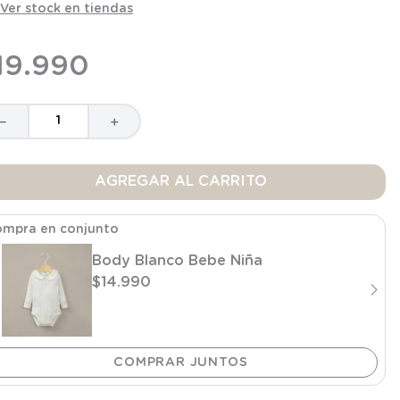
Ver stock en tiendas
19
.
990
－
＋
AGREGAR AL CARRITO
mpra en conjunto
Body Blanco Bebe Niña
$
14
.
990