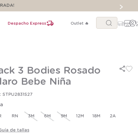
ORADA!
Buscar...
Despacho Express
Outlet 🔥
ack 3 Bodies Rosado
laro Bebe Niña
STPU2831S27
la
R
RN
3M
6M
9M
12M
18M
2A
Guía de tallas