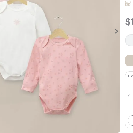
9
.
saco
10
.
zapatillas niño
$
Co
Conjunto Floreado Rosado Bebe
Niña
$
19
.
990