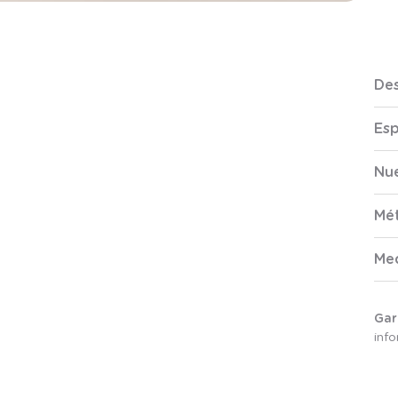
Des
Esp
Nue
Mé
Me
Gar
inf