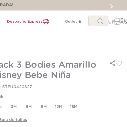
ORADA!
Buscar...
Despacho Express
Outlet 🔥
ack 3 Bodies Amarillo
isney Bebe Niña
STPU0420S27
la
N
3M
6M
9M
12M
18M
Guía de tallas