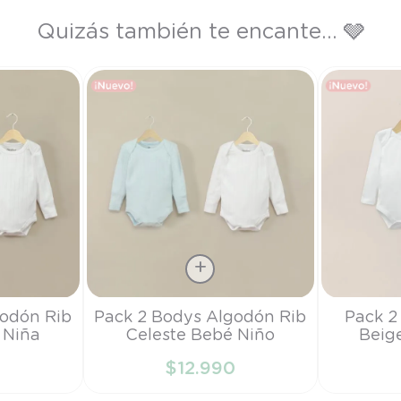
Quizás también te encante... 🩶
Talla
Talla
godón Rib
Pack 2 Bodys Algodón Rib
Pack 2
 Niña
Celeste Bebé Niño
Beig
PR
PR
0
$
12
.
990
RRITO
AÑADIR AL CARRITO
AÑAD