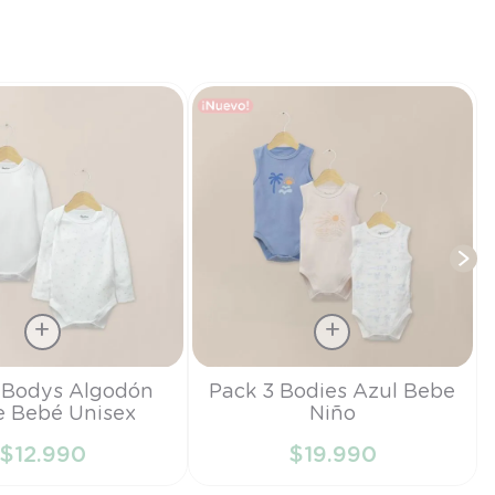
T
Talla
 Bodys Algodón
Pack 3 Bodies Azul Bebe
e Bebé Unisex
Niño
RN
$
12
.
990
$
19
.
990
IR AL CARRITO
AÑADIR AL CARRITO