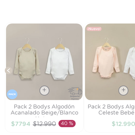
a
Talla
Talla
Pack 2 Bodys Algodón
Pack 2 Bodys Al
Acanalado Beige/Blanco
Celeste Bebé
RN
PR
Unisex
$
7794
$
12
.
990
40 %
$
12
.
99
AÑADIR AL CARRITO
AÑADIR AL CA