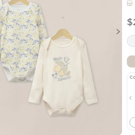
9
.
saco dormir
10
.
poleron
$
Co
Pack 2 Gorro Algodón Ajuar Rosado
Bebé Niña
$
7990