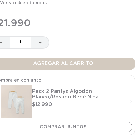
Ver stock en tiendas
21
.
990
－
＋
AGREGAR AL CARRITO
mpra en conjunto
Pack 2 Pantys Algodón
Blanco/Rosado Bebé Niña
$
12
.
990