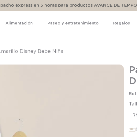
espacho express en 5 horas para productos AVANCE DE TEMP
Alimentación
Paseo y entretenimiento
Regalos
TÉRMINOS MÁS BUSCADOS
1
.
pijama
Amarillo Disney Bebe Niña
2
.
calcetines
P
3
.
zapatillas
D
4
.
body
5
.
manta
Tal
6
.
panty
7
.
niña
R
8
.
saco