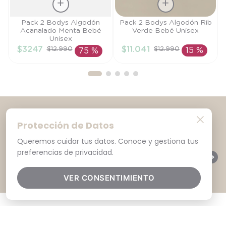
Talla
Talla
Pack 2 Bodys Algodón
Pack 2 Bodys Algodón Rib
Acanalado Menta Bebé
Verde Bebé Unisex
RN
PR
Unisex
$
3247
$
11
.
041
$
12
.
990
$
12
.
990
75 %
15 %
AÑADIR AL
AÑADIR AL
CARRITO
CARRITO
Protección de Datos
SUSCRÍBETE A NUESTRO NEWSLETTER
Queremos cuidar tus datos. Conoce y gestiona tus
SUSCRIBIRME
preferencias de privacidad.
Cambio Gratis en nuestras tiendas
VER CONSENTIMIENTO