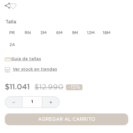
6
.
manta
7
.
niña
Talla
8
.
saco dormir
9
.
saco
PR
RN
3M
6M
9M
12M
18M
10
.
zapatillas niño
2A
Guía de tallas
Ver stock en tiendas
$
11
.
041
$
12
.
990
-
15%
－
＋
AGREGAR AL CARRITO