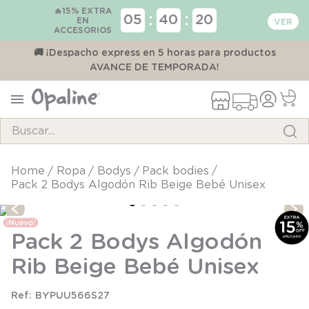
🔥15% EXTRA
:
:
05
40
20
EN
ACCESORIOS
00
🚚 ¡Despacho express en 5 horas para productos
AVANCE DE TEMPORADA!
Buscar...
TÉRMINOS MÁS BUSCADOS
ropa
bodys
pack bodies
Pack 2 Bodys Algodón Rib Beige Bebé Unisex
1
.
pijama
2
.
calcetines
Pack 2 Bodys Algodón
3
.
zapatillas
Rib Beige Bebé Unisex
4
.
body
5
.
panty
BYPUU566S27