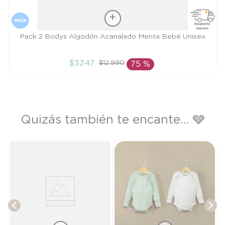
Talla
Pack 2 Bodys Algodón Acanalado Menta Bebé Unisex
RN
$
3247
$
12
.
990
75 %
AÑADIR AL CARRITO
Quizás también te encante... 🩶
T