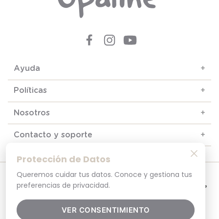
Ayuda
+
Políticas
+
Nosotros
+
Contacto y soporte
+
Protección de Datos
Queremos cuidar tus datos. Conoce y gestiona tus
© 2025. Todos los derechos reservados
Por tu seguridad, recuerda revisar siempre en tu navegador que el sitio que
preferencias de privacidad.
visitas sea la versión oficial. La dirección opaline.cl es la única del sitio oficial de
Opaline.Seguridad y Privacidad Garantizada SSL Secure GlobalSign. Comprar en
opaline.cl es 100% seguro.
VER CONSENTIMIENTO