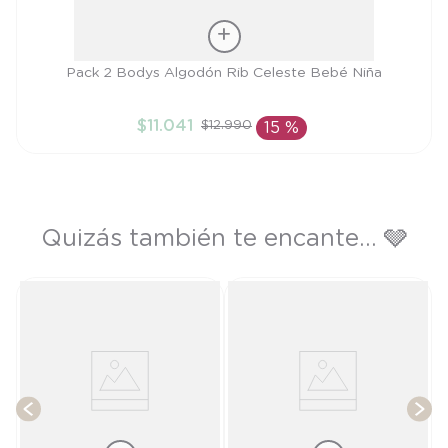
Talla
Pack 2 Bodys Algodón Rib Celeste Bebé Niña
PR
$
11
.
041
$
12
.
990
15 %
AÑADIR AL CARRITO
Quizás también te encante... 🩶
T