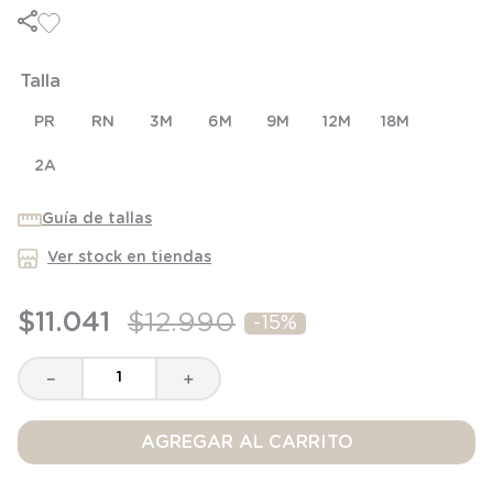
6
.
manta
7
.
niña
Talla
8
.
saco dormir
9
.
saco
PR
RN
3M
6M
9M
12M
18M
10
.
zapatillas niño
2A
Guía de tallas
Ver stock en tiendas
$
11
.
041
$
12
.
990
-
15%
－
＋
AGREGAR AL CARRITO