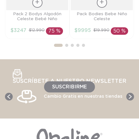
Talla
Talla
Pack 2 Bodys Algodón
Pack Bodies Bebe Niño
Celeste Bebé Niño
Celeste
3M
12M
$
3247
$
9995
$
12
.
990
$
19
.
990
75 %
50 %
AÑADIR AL
AÑADIR AL
CARRITO
CARRITO
SUSCRÍBETE A NUESTRO NEWSLETTER
SUSCRIBIRME
Cambio Gratis en nuestras tiendas