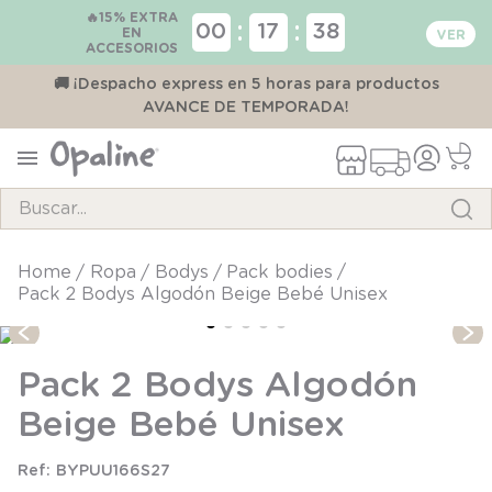
🔥15% EXTRA
:
:
00
17
37
EN
ACCESORIOS
00
🚚 ¡Despacho express en 5 horas para productos
AVANCE DE TEMPORADA!
Buscar...
TÉRMINOS MÁS BUSCADOS
ropa
bodys
pack bodies
Pack 2 Bodys Algodón Beige Bebé Unisex
1
.
pijama
2
.
calcetines
Pack 2 Bodys Algodón
3
.
zapatillas
Beige Bebé Unisex
4
.
body
5
.
panty
BYPUU166S27