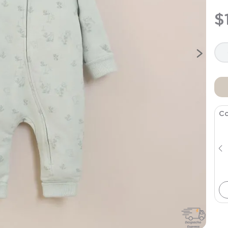
9
.
saco
$
10
.
zapatillas niño
Co
Body Naranjo de Bebé Niño
$
7794
$
12
.
990