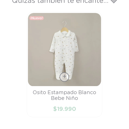
Quizás también te encante... 🩶
Talla
Osito Estampado Blanco
Bebe Niño
PR
$
19
.
990
AÑADIR AL CARRITO