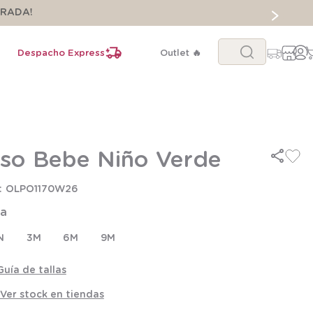
ORADA!
Buscar...
Despacho Express
Outlet 🔥
so Bebe Niño Verde
OLPO1170W26
la
N
3M
6M
9M
Guía de tallas
Ver stock en tiendas