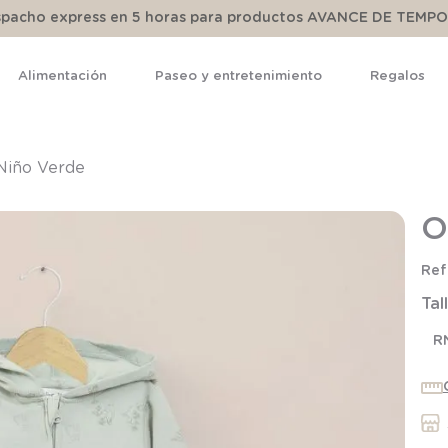
espacho express en 5 horas para productos AVANCE DE TEMP
Alimentación
Paseo y entretenimiento
Regalos
TÉRMINOS MÁS BUSCADOS
1
.
pijama
Niño Verde
2
.
calcetines
O
3
.
zapatillas
4
.
body
Tal
5
.
panty
R
6
.
manta
7
.
niña
8
.
saco dormir