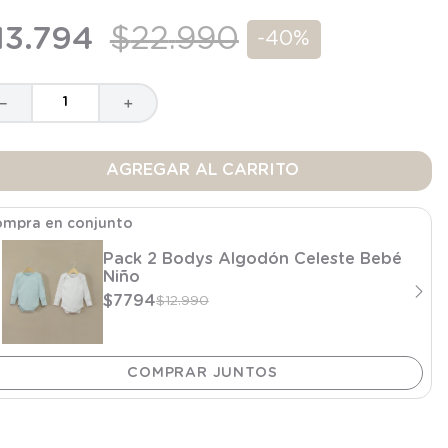
13
.
794
$
22
.
990
-
40%
－
＋
AGREGAR AL CARRITO
mpra en conjunto
Pack 2 Bodys Algodón Celeste Bebé
Niño
$
7794
$
12
.
990