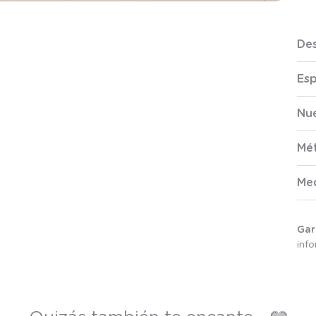
Des
Esp
Nue
Mé
Me
Gar
inf