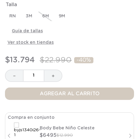
Talla
8
.
saco
9
.
saco dormir
RN
3M
6M
9M
10
.
poleron
Guía de tallas
Ver stock en tiendas
$
13
.
794
$
22
.
990
-
40%
－
＋
AGREGAR AL CARRITO
Compra en conjunto
Body Bebe Niño Celeste
$
6495
$
12
.
990