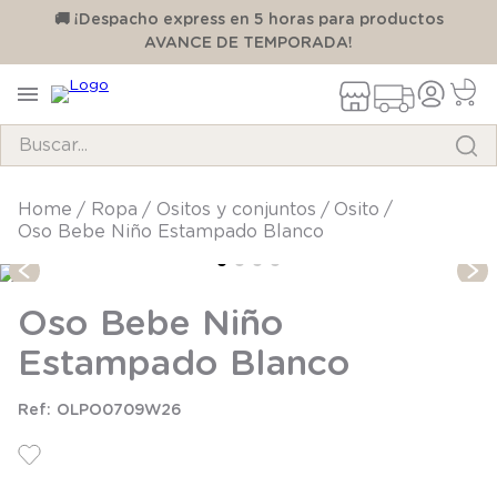
00
🚚 ¡Despacho express en 5 horas para productos
AVANCE DE TEMPORADA!
Buscar...
TÉRMINOS MÁS BUSCADOS
ropa
ositos y conjuntos
osito
Oso Bebe Niño Estampado Blanco
1
.
pijama
2
.
calcetines
Oso Bebe Niño
3
.
zapatillas
Estampado Blanco
4
.
body
5
.
manta
OLPO0709W26
6
.
panty
7
.
niña