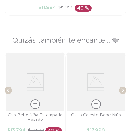
6M
$
11
.
994
$
19
.
990
40 %
AÑADIR AL CARRITO
Quizás también te encante... 🩶
e
T
Talla
Talla
Oso Bebe Niña Estampado
Osito Celeste Bebe Niño
Rosado
6M
RN
$
13
.
794
$
17
.
990
$
22
.
990