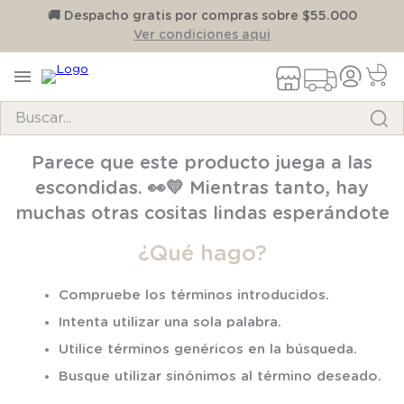
on
🚚 Despacho gratis por compras sobre $55.000
Ver condiciones aqui
Buscar...
TÉRMINOS MÁS BUSCADOS
Parece que este producto juega a las
1
.
pijama
escondidas. 👀💛 Mientras tanto, hay
2
.
calcetines
muchas otras cositas lindas esperándote
3
.
zapatillas
¿Qué hago?
4
.
body
Compruebe los términos introducidos.
5
.
manta
Intenta utilizar una sola palabra.
6
.
panty
Utilice términos genéricos en la búsqueda.
7
.
niña
Busque utilizar sinónimos al término deseado.
8
.
saco