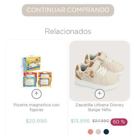
9
.
saco dormir
CONTINUAR COMPRANDO
10
.
poleron
Relacionados
Talla
Talla
Pizarra magnetica con
Zapatilla Urbana Disney
figuras
Beige Niño
TU
27
$
20
.
990
$
13
.
996
$
34
.
990
60 %
AÑADIR AL
AÑADIR AL
CARRITO
CARRITO