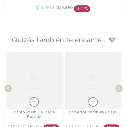
TU
$
14
.
994
$
24
.
990
40 %
AÑADIR AL CARRITO
Quizás también te encante... 🩶
T
Talla
Talla
Manta Plush De Bebe
Cobertor bambula unisex
Rosada
TU
TU