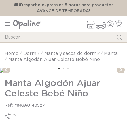
00
🚚 ¡Despacho express en 5 horas para productos
AVANCE DE TEMPORADA!
Buscar...
TÉRMINOS MÁS BUSCADOS
dormir
manta y sacos de dormir
manta
Manta Algodón Ajuar Celeste Bebé Niño
1
.
pijama
2
.
calcetines
Manta Algodón Ajuar
3
.
zapatillas
Celeste Bebé Niño
4
.
body
5
.
manta
MNGA0140S27
6
.
panty
7
.
niña