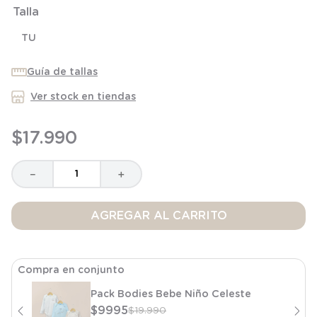
Talla
8
.
saco
9
.
saco dormir
TU
10
.
poleron
Guía de tallas
Ver stock en tiendas
$
17
.
990
－
＋
AGREGAR AL CARRITO
Compra en conjunto
Pack Bodies Bebe Niño Celeste
$
9995
$
19
.
990