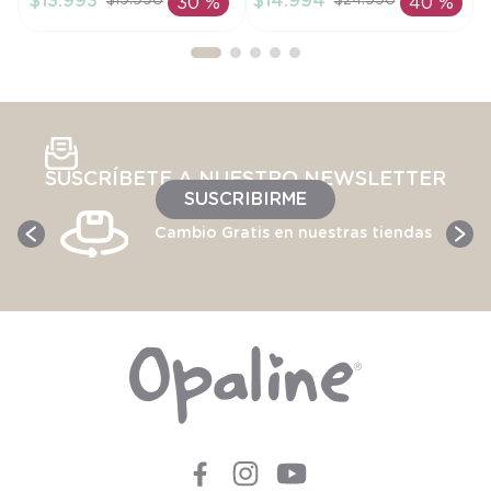
$
13
.
993
$
14
.
994
$
19
.
990
$
24
.
990
30 %
40 %
AÑADIR AL
AÑADIR AL
CARRITO
CARRITO
SUSCRÍBETE A NUESTRO NEWSLETTER
SUSCRIBIRME
Cambio Gratis en nuestras tiendas