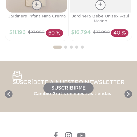
Talla
Talla
Jardinera Infant Niña Crema
Jardinera Bebe Unisex Azul
Marino
12M
3M
$
11
.
196
$
16
.
794
$
27
.
990
$
27
.
990
60 %
40 %
AÑADIR AL
AÑADIR AL
CARRITO
CARRITO
SUSCRÍBETE A NUESTRO NEWSLETTER
SUSCRIBIRME
Cambio Gratis en nuestras tiendas