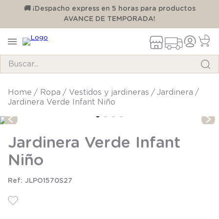
00
🚚 ¡Despacho express en 5 horas para productos
AVANCE DE TEMPORADA!
Buscar...
TÉRMINOS MÁS BUSCADOS
ropa
vestidos y jardineras
jardinera
Jardinera Verde Infant Niño
1
.
pijama
2
.
calcetines
Jardinera Verde Infant
3
.
zapatillas
Niño
4
.
body
5
.
manta
JLPO1570S27
6
.
panty
7
.
niña