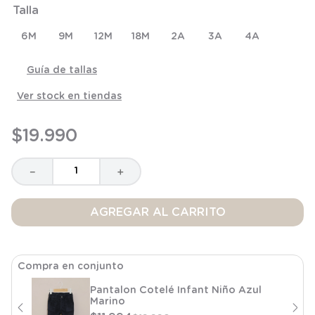
Talla
8
.
saco
9
.
saco dormir
6M
9M
12M
18M
2A
3A
4A
10
.
poleron
Guía de tallas
Ver stock en tiendas
$
19
.
990
－
＋
AGREGAR AL CARRITO
Compra en conjunto
Pantalon Cotelé Infant Niño Azul
Marino