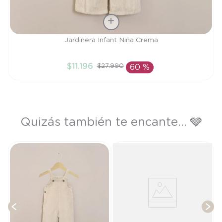
Talla
Jardinera Infant Niña Crema
12M
$
11
.
196
$
27
.
990
60 %
AÑADIR AL CARRITO
Quizás también te encante... 🩶
é
T