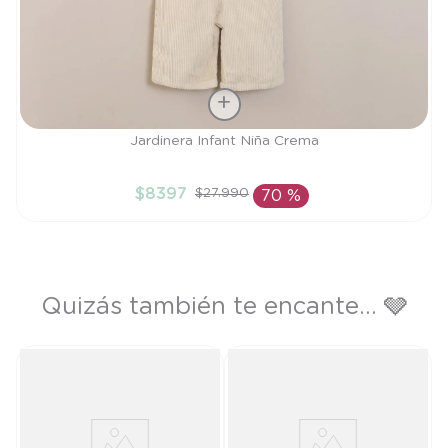
Talla
Jardinera Infant Niña Crema
12M
$
8397
$
27
.
990
70 %
AÑADIR AL CARRITO
Quizás también te encante... 🩶
T