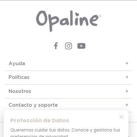
Ayuda
+
Políticas
+
Nosotros
+
Contacto y soporte
+
Protección de Datos
Queremos cuidar tus datos. Conoce y gestiona tus
© 2025. Todos los derechos reservados
Por tu seguridad, recuerda revisar siempre en tu navegador que el sitio que
preferencias de privacidad.