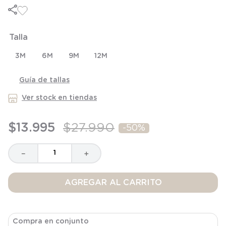
6
.
panty
7
.
niña
Talla
8
.
saco dormir
9
.
saco
3M
6M
9M
12M
10
.
zapatillas niño
Guía de tallas
Ver stock en tiendas
$
13
.
995
$
27
.
990
-
50%
－
＋
AGREGAR AL CARRITO
Compra en conjunto