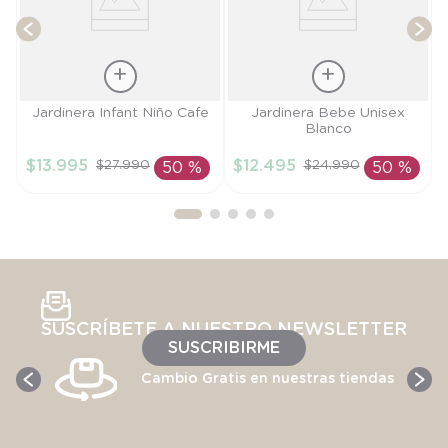
Talla
Talla
Jardinera Infant Niño Cafe
Jardinera Bebe Unisex
Blanco
9M
6M
$
13
.
995
$
12
.
495
$
27
.
990
$
24
.
990
50 %
50 %
AÑADIR AL
AÑADIR AL
CARRITO
CARRITO
SUSCRÍBETE A NUESTRO NEWSLETTER
SUSCRIBIRME
Cambio Gratis en nuestras tiendas