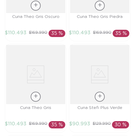
Talla
Talla
Cuna Theo Gris Oscuro
Cuna Theo Gris Piedra
TU
TU
$
110
.
493
$
110
.
493
$
169
.
990
$
169
.
990
35 %
35 %
AÑADIR AL
AÑADIR AL
CARRITO
CARRITO
Talla
Talla
Cuna Theo Gris
Cuna Stefi Plus Verde
TU
TU
$
110
.
493
$
90
.
993
$
169
.
990
$
129
.
990
35 %
30 %
AÑADIR AL
AÑADIR AL
CARRITO
CARRITO