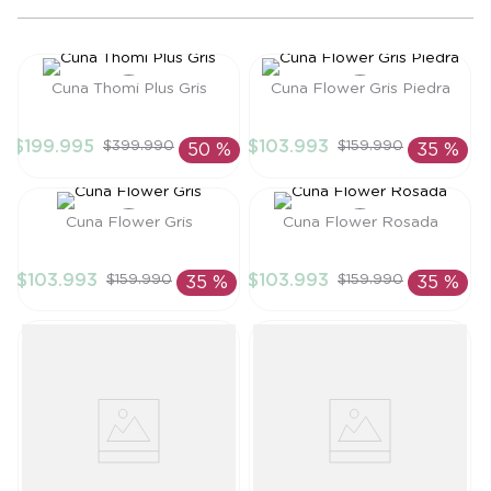
8
.
saco dormir
9
.
saco
Cuna Thomi Plus Gris
Cuna Flower Gris Piedra
10
.
zapatillas niño
Talla
Talla
$
199
.
995
$
103
.
993
$
399
.
990
$
159
.
990
50 %
35 %
TU
TU
AÑADIR AL
AÑADIR AL
CARRITO
CARRITO
Cuna Flower Gris
Cuna Flower Rosada
Talla
Talla
$
103
.
993
$
103
.
993
$
159
.
990
$
159
.
990
35 %
35 %
TU
TU
AÑADIR AL
AÑADIR AL
CARRITO
CARRITO