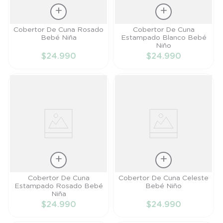
Talla
Talla
Cobertor De Cuna Rosado
Cobertor De Cuna
Bebé Niña
Estampado Blanco Bebé
TU
TU
Niño
$
24
.
990
$
24
.
990
AÑADIR AL
AÑADIR AL
CARRITO
CARRITO
Talla
Talla
Cobertor De Cuna
Cobertor De Cuna Celeste
Estampado Rosado Bebé
Bebé Niño
TU
TU
Niña
$
24
.
990
$
24
.
990
AÑADIR AL
AÑADIR AL
CARRITO
CARRITO