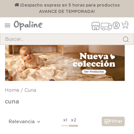
00
🚚 ¡Despacho express en 5 horas para productos
AVANCE DE TEMPORADA!
Buscar...
TÉRMINOS MÁS BUSCADOS
1
.
pijama
2
.
calcetines
3
.
zapatillas
Cuna
4
.
body
cuna
5
.
panty
6
.
manta
x1
x2
Relevancia
Filtrar
7
.
niña