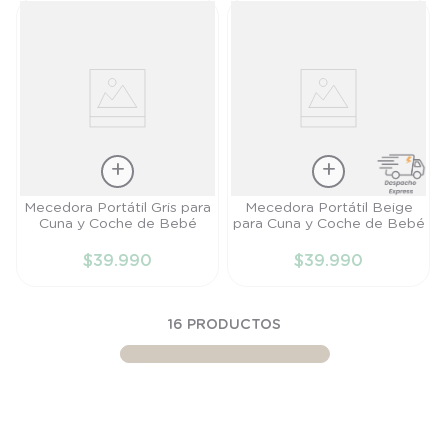
Talla
Talla
Mecedora Portátil Gris para
Mecedora Portátil Beige
Cuna y Coche de Bebé
para Cuna y Coche de Bebé
TU
TU
$
39
.
990
$
39
.
990
AÑADIR AL
AÑADIR AL
CARRITO
CARRITO
16
PRODUCTOS