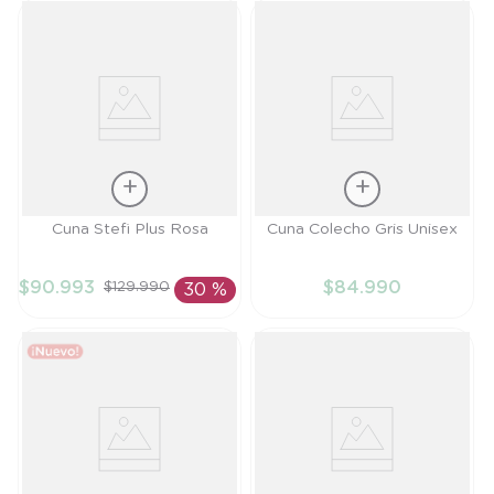
Talla
Cuna Stefi Plus Rosa
Cuna Colecho Gris Unisex
AÑADIR AL
CARRITO
TU
$
90
.
993
$
84
.
990
$
129
.
990
30 %
AÑADIR AL
CARRITO