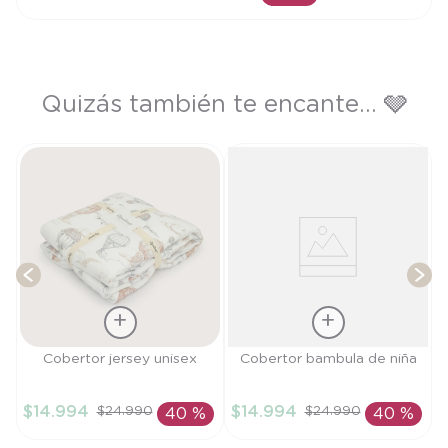
AÑADIR AL CARRITO
Quizás también te encante... 🩶
T
Talla
Talla
Cobertor jersey unisex
Cobertor bambula de niña
TU
TU
$
14
.
994
$
14
.
994
$
24
.
990
$
24
.
990
40 %
40 %
AÑADIR AL
AÑADIR AL
CARRITO
CARRITO