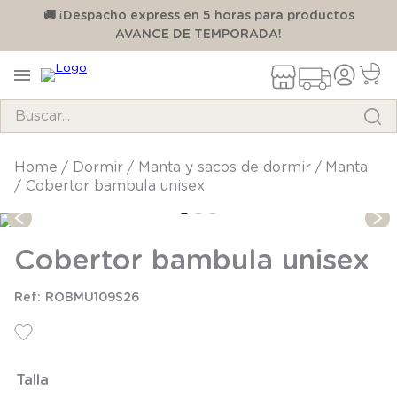
00
🚚 ¡Despacho express en 5 horas para productos
AVANCE DE TEMPORADA!
Buscar...
TÉRMINOS MÁS BUSCADOS
dormir
manta y sacos de dormir
manta
Cobertor bambula unisex
1
.
pijama
2
.
calcetines
Cobertor bambula unisex
3
.
zapatillas
4
.
body
ROBMU109S26
5
.
manta
6
.
panty
Talla
7
.
niña