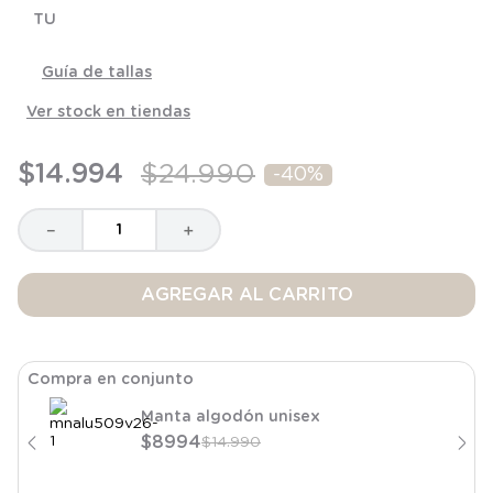
8
.
saco
TU
9
.
saco dormir
Guía de tallas
10
.
poleron
Ver stock en tiendas
$
14
.
994
$
24
.
990
-
40%
－
＋
AGREGAR AL CARRITO
Compra en conjunto
Manta algodón unisex
$
8994
$
14
.
990